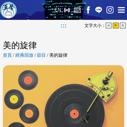
EN
:::
文字大小：
小
中
大
美的旋律
首頁
/
經典回放
/
節目
/
美的旋律