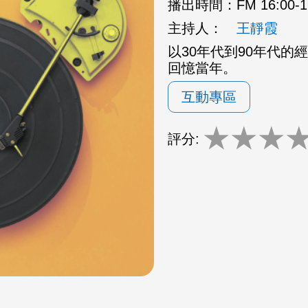
播出時間：
FM 16:00
主持人：
王靜霞
以30年代到90年代
回憶當年。
互動專區
★
★
★
評分: