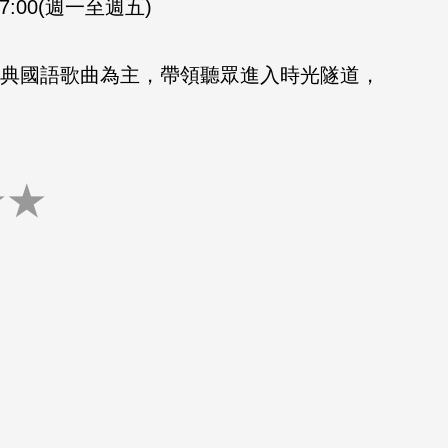
-17:00(週一至週五)
的經典國語歌曲為主，帶領聽眾進入時光隧道，
★
★