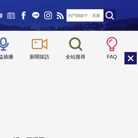
文字大小：
小
中
大
益插播
新聞採訪
全站搜尋
FAQ