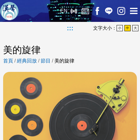
EN
:::
文字大小：
小
中
大
美的旋律
首頁
/
經典回放
/
節目
/
美的旋律