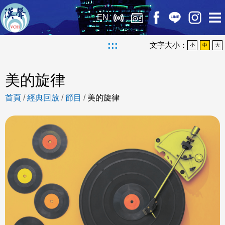
EN
:::
文字大小：
小
中
大
美的旋律
首頁
/
經典回放
/
節目
/
美的旋律