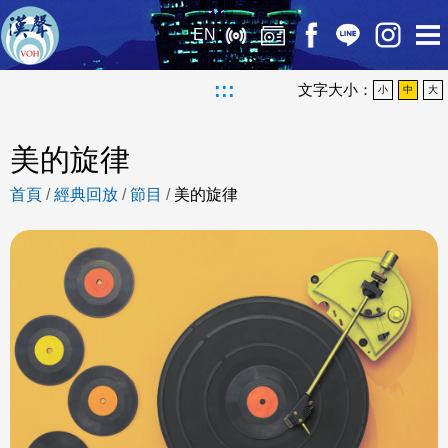
EN
:::
文字大小：
小
中
大
美的旋律
首頁
/
經典回放
/
節目
/
美的旋律