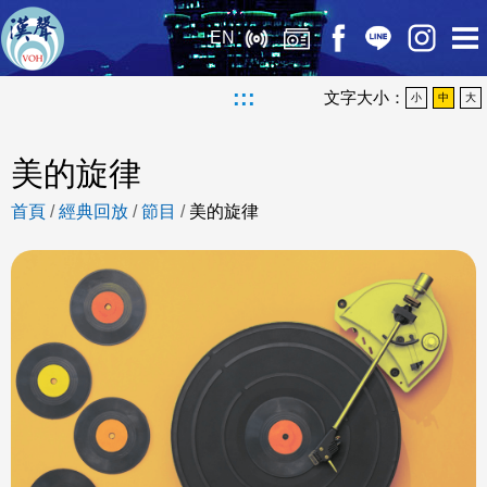
EN
:::
文字大小：
小
中
大
美的旋律
首頁
/
經典回放
/
節目
/
美的旋律