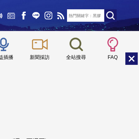
文字大小：
小
中
大
益插播
新聞採訪
全站搜尋
FAQ