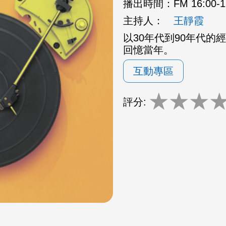
播出時間：
FM 16:00
主持人：
王靜霞
以30年代到90年代
回憶當年。
互動專區
★
★
★
評分: