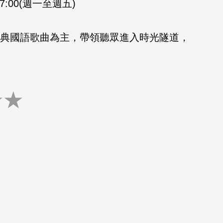
-17:00(週一至週五)
的經典國語歌曲為主，帶領聽眾進入時光隧道，
★
★