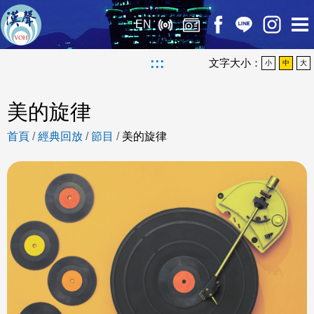
EN
:::
文字大小：
小
中
大
美的旋律
首頁
/
經典回放
/
節目
/
美的旋律