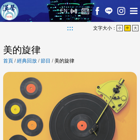
EN
:::
文字大小：
小
中
大
美的旋律
首頁
/
經典回放
/
節目
/
美的旋律