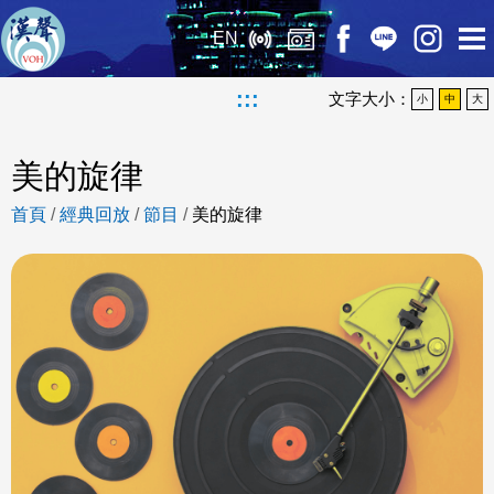
EN
:::
文字大小：
小
中
大
美的旋律
首頁
/
經典回放
/
節目
/
美的旋律