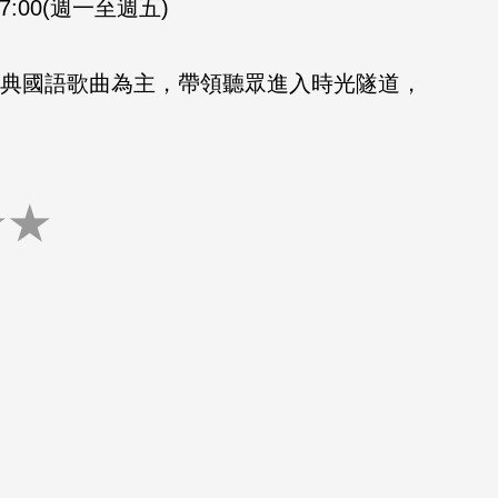
-17:00(週一至週五)
的經典國語歌曲為主，帶領聽眾進入時光隧道，
★
★