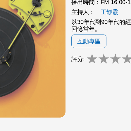
播出時間：
FM 16:00
主持人：
王靜霞
以30年代到90年代
回憶當年。
互動專區
★
★
★
評分: