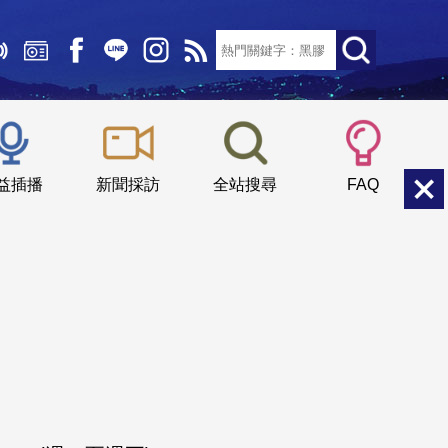
文字大小：
小
中
大
益插播
新聞採訪
全站搜尋
FAQ