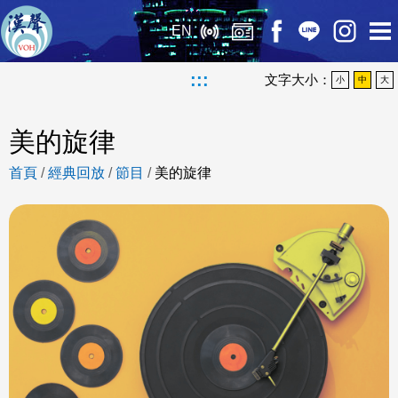
EN
:::
文字大小：
小
中
大
美的旋律
首頁
/
經典回放
/
節目
/
美的旋律