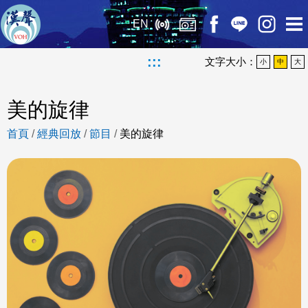
EN
:::
文字大小：
小
中
大
美的旋律
首頁
/
經典回放
/
節目
/
美的旋律