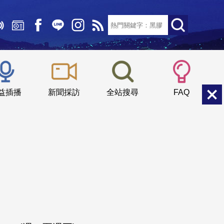
文字大小：
小
中
大
益插播
新聞採訪
全站搜尋
FAQ