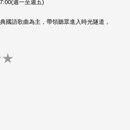
-17:00(週一至週五)
的經典國語歌曲為主，帶領聽眾進入時光隧道，
★
★