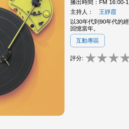
播出時間：
FM 16:00
主持人：
王靜霞
以30年代到90年代
回憶當年。
互動專區
★
★
★
評分: