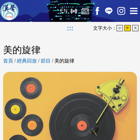
EN
:::
文字大小：
小
中
大
美的旋律
首頁
/
經典回放
/
節目
/
美的旋律