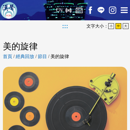
EN
:::
文字大小：
小
中
大
美的旋律
首頁
/
經典回放
/
節目
/
美的旋律