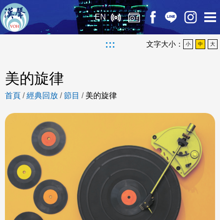
EN
:::
文字大小：
小
中
大
美的旋律
首頁
/
經典回放
/
節目
/
美的旋律