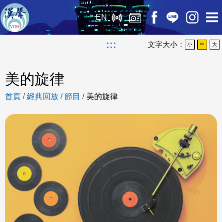
EN
:::
文字大小：
小
中
大
美的旋律
首頁
/
經典回放
/
節目
/
美的旋律