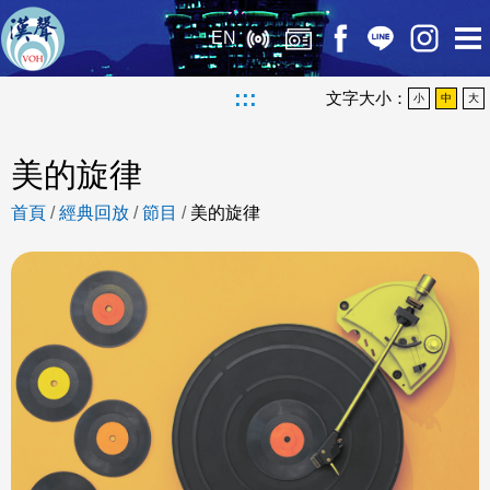
EN
:::
文字大小：
小
中
大
美的旋律
首頁
/
經典回放
/
節目
/
美的旋律