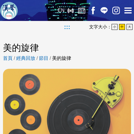
EN
:::
文字大小：
小
中
大
美的旋律
首頁
/
經典回放
/
節目
/
美的旋律