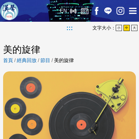
EN
:::
文字大小：
小
中
大
美的旋律
首頁
/
經典回放
/
節目
/
美的旋律