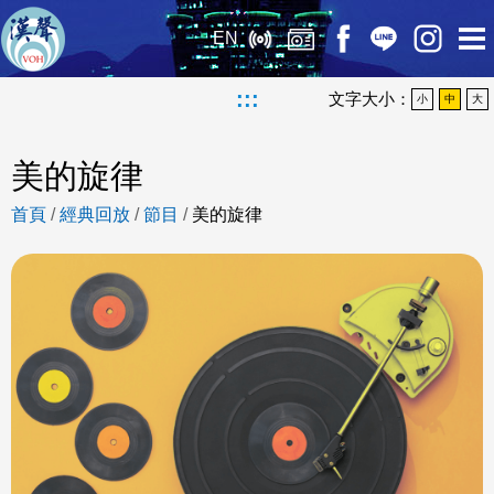
EN
:::
文字大小：
小
中
大
美的旋律
首頁
/
經典回放
/
節目
/
美的旋律