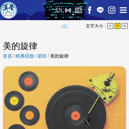
EN
:::
文字大小：
小
中
大
美的旋律
首頁
/
經典回放
/
節目
/
美的旋律