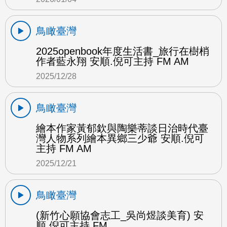
鳥瞰臺灣
2025openbook年度生活書_旅行在樹梢
作者藍永翔 安順.倪可主持 FM AM
2025/12/28
鳥瞰臺灣
繪本作家黃郁欽與陶樂蒂談日治時代臺
灣人物系列繪本異鄉三少爺 安順.倪可
主持 FM AM
2025/12/21
鳥瞰臺灣
(新竹心願協會志工_吳尚煜談美育) 安
順.倪可主持 FM