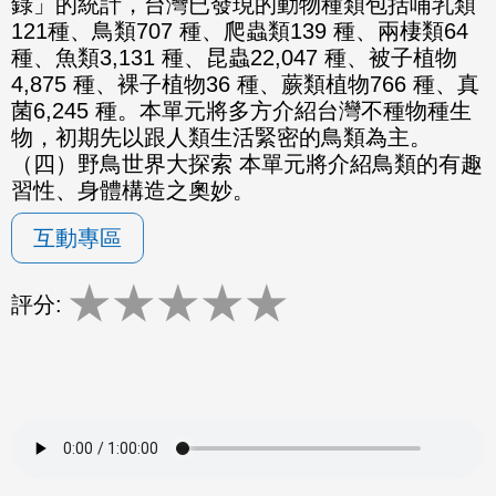
錄」的統計，台灣已發現的動物種類包括哺乳類
121種、鳥類707 種、爬蟲類139 種、兩棲類64
種、魚類3,131 種、昆蟲22,047 種、被子植物
4,875 種、裸子植物36 種、蕨類植物766 種、真
菌6,245 種。本單元將多方介紹台灣不種物種生
物，初期先以跟人類生活緊密的鳥類為主。
（四）野鳥世界大探索 本單元將介紹鳥類的有趣
習性、身體構造之奧妙。
互動專區
★
★
★
★
★
評分: