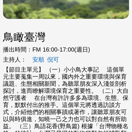
鳥瞰臺灣
播出時間：
FM 16:00-17:00(週日)
主持人：
安順
倪可
【節目主單元】 （一）小小鳥大事記 這個單
元主要蒐集一周以來，國內外之重要環境與保育
議題、生態相關新聞，為聽眾朋友深入淺並剖析
探討，進而瞭解環境保育之重要性。 （二）大自
然守護者 在台灣有許許多多為環境、生態、保
育，默默付出的推手。這個單元將透過訪談方
式，介紹他們的相關事蹟或著作，讓聽眾朋友可
以與時俱進，知曉一己之力也可以對自然有所助
益。 （三）鳥語花香(野鳥篇) 根據「台灣物種名