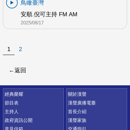
鳥瞰臺灣
安順.倪可主持 FM AM
2025/08/17
1
2
返回
快速連結
經典榮耀
關於漢聲
節目表
漢聲廣播電臺
主持人
首長介紹
政府資訊公開
漢聲家族
意見信箱
交通指引