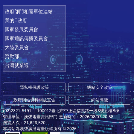
政府部門相關單位連結
我的E政府
國家發展委員會
國家通訊傳播委員會
大陸委員會
勞動部
台灣就業通
隱私權保護政策
網站安全政策
政府網站資料開放宣告
網站導覽
(02)2321-5191
│
100012臺北市中正區信義路一段3號五樓B棟
管理單位：漢聲電臺資訊部門
更新時間：2026/08/07 20:58
瀏覽人次：21,626,520
本網站為漢聲廣播電臺版權所有 © 2026