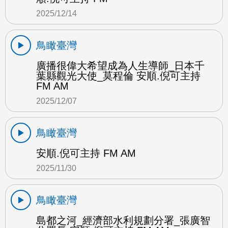
2025/12/14
鳥瞰臺灣
廣播很偉大希望成為人生導師_日本千
葉縣觀光大使_莫程倫 安順.倪可主持
FM AM
2025/12/07
鳥瞰臺灣
安順.倪可主持 FM AM
2025/11/30
鳥瞰臺灣
島都之河_經濟部水利規劃分署_張廣智