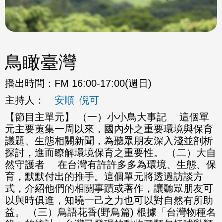
鳥瞰臺灣
播出時間：
FM 16:00-17:00(週日)
主持人：
安順
倪可
【節目主單元】 （一）小小鳥大事記 這個單
元主要蒐集一周以來，國內外之重要環境與保育
議題、生態相關新聞，為聽眾朋友深入淺並剖析
探討，進而瞭解環境保育之重要性。 （二）大自
然守護者 在台灣有許許多多為環境、生態、保
育，默默付出的推手。這個單元將透過訪談方
式，介紹他們的相關事蹟或著作，讓聽眾朋友可
以與時俱進，知曉一己之力也可以對自然有所助
益。 （三）鳥語花香(野鳥篇) 根據「台灣物種名