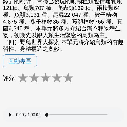
錄」的統計，台灣已發現的動物種類包括哺乳類
121種、鳥類707 種、爬蟲類139 種、兩棲類64
種、魚類3,131 種、昆蟲22,047 種、被子植物
4,875 種、裸子植物36 種、蕨類植物766 種、真
菌6,245 種。本單元將多方介紹台灣不種物種生
物，初期先以跟人類生活緊密的鳥類為主。
（四）野鳥世界大探索 本單元將介紹鳥類的有趣
習性、身體構造之奧妙。
互動專區
★
★
★
★
★
評分: