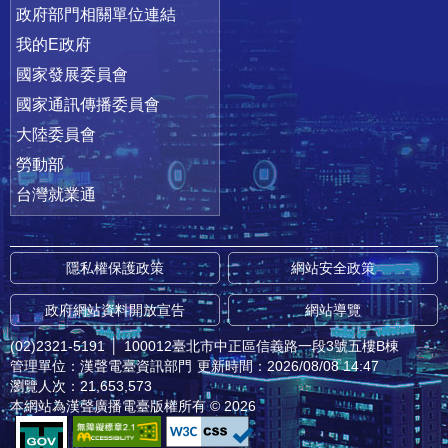
政府部門相關單位連結
我的E政府
國家發展委員會
國家通訊傳播委員會
大陸委員會
勞動部
台灣就業通
隱私權保護政策
網站安全政策
政府網站資料開放宣告
網站導覽
(02)2321-5191
│
100012臺北市中正區信義路一段3號五樓B棟
管理單位：漢聲電臺資訊部門
更新時間：2026/08/08 14:47
瀏覽人次：21,653,573
本網站為漢聲廣播電臺版權所有 © 2026