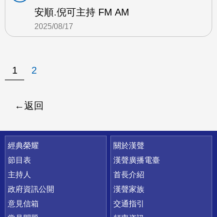
安順.倪可主持 FM AM
2025/08/17
1
2
返回
快速連結
經典榮耀
關於漢聲
節目表
漢聲廣播電臺
主持人
首長介紹
政府資訊公開
漢聲家族
意見信箱
交通指引