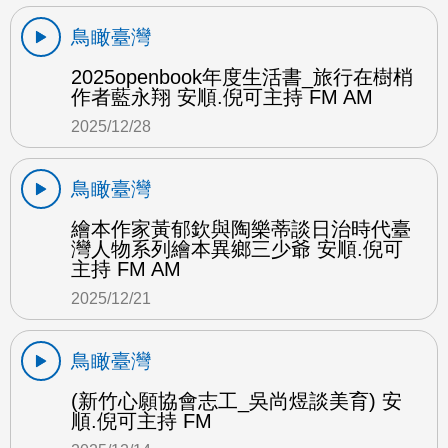
鳥瞰臺灣
2025openbook年度生活書_旅行在樹梢
作者藍永翔 安順.倪可主持 FM AM
2025/12/28
鳥瞰臺灣
繪本作家黃郁欽與陶樂蒂談日治時代臺
灣人物系列繪本異鄉三少爺 安順.倪可
主持 FM AM
2025/12/21
鳥瞰臺灣
(新竹心願協會志工_吳尚煜談美育) 安
順.倪可主持 FM