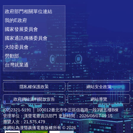
政府部門相關單位連結
我的E政府
國家發展委員會
國家通訊傳播委員會
大陸委員會
勞動部
台灣就業通
隱私權保護政策
網站安全政策
政府網站資料開放宣告
網站導覽
(02)2321-5191
│
100012臺北市中正區信義路一段3號五樓B棟
管理單位：漢聲電臺資訊部門
更新時間：2026/08/07 09:15
瀏覽人次：21,575,479
本網站為漢聲廣播電臺版權所有 © 2026