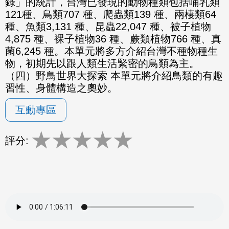
錄」的統計，台灣已發現的動物種類包括哺乳類
121種、鳥類707 種、爬蟲類139 種、兩棲類64
種、魚類3,131 種、昆蟲22,047 種、被子植物
4,875 種、裸子植物36 種、蕨類植物766 種、真
菌6,245 種。本單元將多方介紹台灣不種物種生
物，初期先以跟人類生活緊密的鳥類為主。
（四）野鳥世界大探索 本單元將介紹鳥類的有趣
習性、身體構造之奧妙。
互動專區
★
★
★
★
★
評分: