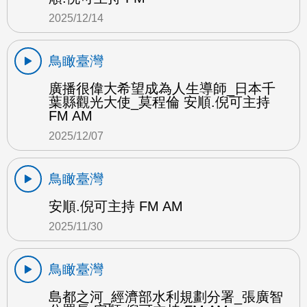
2025/12/14
鳥瞰臺灣
廣播很偉大希望成為人生導師_日本千
葉縣觀光大使_莫程倫 安順.倪可主持
FM AM
2025/12/07
鳥瞰臺灣
安順.倪可主持 FM AM
2025/11/30
鳥瞰臺灣
島都之河_經濟部水利規劃分署_張廣智