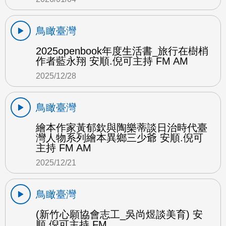
鳥瞰臺灣
2025openbook年度生活書_旅行在樹梢
作者藍永翔 安順.倪可主持 FM AM
2025/12/28
鳥瞰臺灣
繪本作家黃郁欽與陶樂蒂談日治時代臺
灣人物系列繪本異鄉三少爺 安順.倪可
主持 FM AM
2025/12/21
鳥瞰臺灣
(新竹心願協會志工_吳尚煜談美育) 安
順.倪可主持 FM