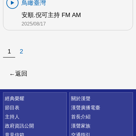
鳥瞰臺灣
安順.倪可主持 FM AM
2025/08/17
1
2
返回
快速連結
經典榮耀
關於漢聲
節目表
漢聲廣播電臺
主持人
首長介紹
政府資訊公開
漢聲家族
意見信箱
交通指引