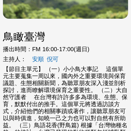
鳥瞰臺灣
播出時間：
FM 16:00-17:00(週日)
主持人：
安順
倪可
【節目主單元】 （一）小小鳥大事記 這個單
元主要蒐集一周以來，國內外之重要環境與保育
議題、生態相關新聞，為聽眾朋友深入淺並剖析
探討，進而瞭解環境保育之重要性。 （二）大自
然守護者 在台灣有許許多多為環境、生態、保
育，默默付出的推手。這個單元將透過訪談方
式，介紹他們的相關事蹟或著作，讓聽眾朋友可
以與時俱進，知曉一己之力也可以對自然有所助
益。 （三）鳥語花香(野鳥篇) 根據「台灣物種名