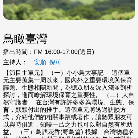
鳥瞰臺灣
播出時間：
FM 16:00-17:00(週日)
主持人：
安順
倪可
【節目主單元】 （一）小小鳥大事記 這個單
元主要蒐集一周以來，國內外之重要環境與保育
議題、生態相關新聞，為聽眾朋友深入淺並剖析
探討，進而瞭解環境保育之重要性。 （二）大自
然守護者 在台灣有許許多多為環境、生態、保
育，默默付出的推手。這個單元將透過訪談方
式，介紹他們的相關事蹟或著作，讓聽眾朋友可
以與時俱進，知曉一己之力也可以對自然有所助
益。 （三）鳥語花香(野鳥篇) 根據「台灣物種名