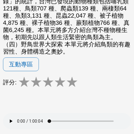
錄」的統計，台灣已發現的動物種類包括哺乳類
121種、鳥類707 種、爬蟲類139 種、兩棲類64
種、魚類3,131 種、昆蟲22,047 種、被子植物
4,875 種、裸子植物36 種、蕨類植物766 種、真
菌6,245 種。本單元將多方介紹台灣不種物種生
物，初期先以跟人類生活緊密的鳥類為主。
（四）野鳥世界大探索 本單元將介紹鳥類的有趣
習性、身體構造之奧妙。
互動專區
★
★
★
★
★
評分: