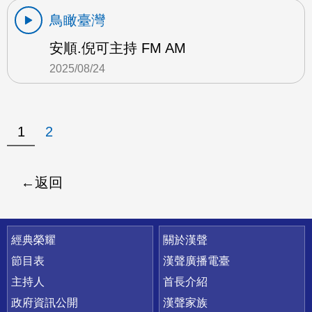
鳥瞰臺灣
安順.倪可主持 FM AM
2025/08/24
1
2
返回
快速連結
經典榮耀
關於漢聲
節目表
漢聲廣播電臺
主持人
首長介紹
政府資訊公開
漢聲家族