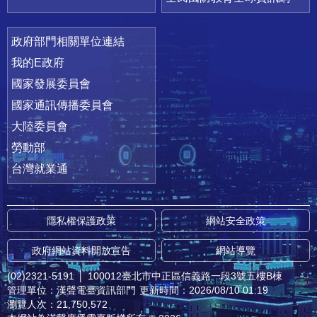
政府部門相關單位連結
我的E政府
國家發展委員會
國家通訊傳播委員會
大陸委員會
勞動部
台灣就業通
隱私權保護政策
網站安全政策
政府網站資料開放宣告
網站導覽
(02)2321-5191
│
100012臺北市中正區信義路一段3號五樓B棟
管理單位：漢聲電臺資訊部門
更新時間：2026/08/10 01:19
瀏覽人次：21,750,572