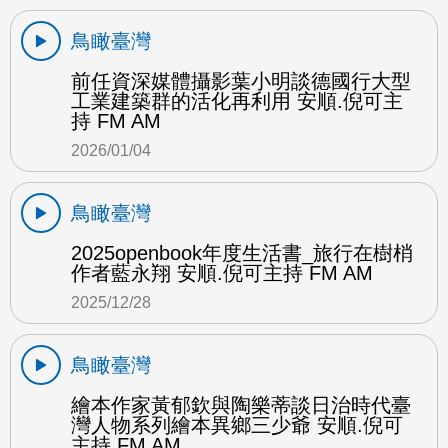
鳥瞰臺灣
前任資深媒體攝影葉小明談德國行大型
工業建築群的活化再利用 安順.倪可主
持 FM AM
2026/01/04
鳥瞰臺灣
2025openbook年度生活書_旅行在樹梢
作者藍永翔 安順.倪可主持 FM AM
2025/12/28
鳥瞰臺灣
繪本作家黃郁欽與陶樂蒂談日治時代臺
灣人物系列繪本異鄉三少爺 安順.倪可
主持 FM AM