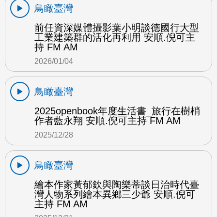
鳥瞰臺灣
前任資深媒體攝影葉小明談德國行大型
工業建築群的活化再利用 安順.倪可主
持 FM AM
2026/01/04
鳥瞰臺灣
2025openbook年度生活書_旅行在樹梢
作者藍永翔 安順.倪可主持 FM AM
2025/12/28
鳥瞰臺灣
繪本作家黃郁欽與陶樂蒂談日治時代臺
灣人物系列繪本異鄉三少爺 安順.倪可
主持 FM AM