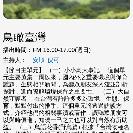
鳥瞰臺灣
播出時間：
FM 16:00-17:00(週日)
主持人：
安順
倪可
【節目主單元】 （一）小小鳥大事記 這個單
元主要蒐集一周以來，國內外之重要環境與保育
議題、生態相關新聞，為聽眾朋友深入淺並剖析
探討，進而瞭解環境保育之重要性。 （二）大自
然守護者 在台灣有許許多多為環境、生態、保
育，默默付出的推手。這個單元將透過訪談方
式，介紹他們的相關事蹟或著作，讓聽眾朋友可
以與時俱進，知曉一己之力也可以對自然有所助
益。 （三）鳥語花香(野鳥篇) 根據「台灣物種名