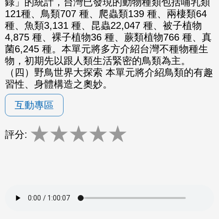
錄」的統計，台灣已發現的動物種類包括哺乳類
121種、鳥類707 種、爬蟲類139 種、兩棲類64
種、魚類3,131 種、昆蟲22,047 種、被子植物
4,875 種、裸子植物36 種、蕨類植物766 種、真
菌6,245 種。本單元將多方介紹台灣不種物種生
物，初期先以跟人類生活緊密的鳥類為主。
（四）野鳥世界大探索 本單元將介紹鳥類的有趣
習性、身體構造之奧妙。
互動專區
★
★
★
★
★
評分: