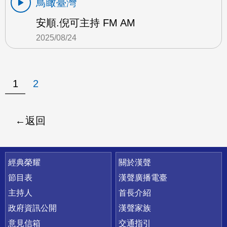
鳥瞰臺灣
安順.倪可主持 FM AM
2025/08/24
1
2
返回
快速連結
經典榮耀
關於漢聲
節目表
漢聲廣播電臺
主持人
首長介紹
政府資訊公開
漢聲家族
意見信箱
交通指引