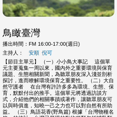
鳥瞰臺灣
播出時間：
FM 16:00-17:00(週日)
主持人：
安順
倪可
【節目主單元】 （一）小小鳥大事記 這個單
元主要蒐集一周以來，國內外之重要環境與保育
議題、生態相關新聞，為聽眾朋友深入淺並剖析
探討，進而瞭解環境保育之重要性。 （二）大自
然守護者 在台灣有許許多多為環境、生態、保
育，默默付出的推手。這個單元將透過訪談方
式，介紹他們的相關事蹟或著作，讓聽眾朋友可
以與時俱進，知曉一己之力也可以對自然有所助
益。 （三）鳥語花香(野鳥篇) 根據「台灣物種名