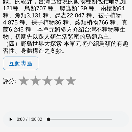
錄」的統計，台灣已發現的動物種類包括哺乳類
121種、鳥類707 種、爬蟲類139 種、兩棲類64
種、魚類3,131 種、昆蟲22,047 種、被子植物
4,875 種、裸子植物36 種、蕨類植物766 種、真
菌6,245 種。本單元將多方介紹台灣不種物種生
物，初期先以跟人類生活緊密的鳥類為主。
（四）野鳥世界大探索 本單元將介紹鳥類的有趣
習性、身體構造之奧妙。
互動專區
★
★
★
★
★
評分: