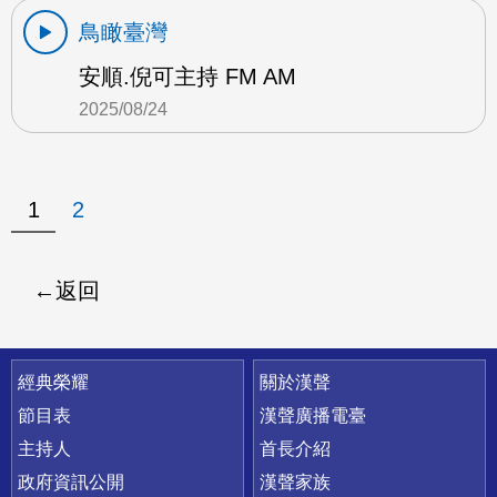
鳥瞰臺灣
安順.倪可主持 FM AM
2025/08/24
1
2
返回
快速連結
經典榮耀
關於漢聲
節目表
漢聲廣播電臺
主持人
首長介紹
政府資訊公開
漢聲家族