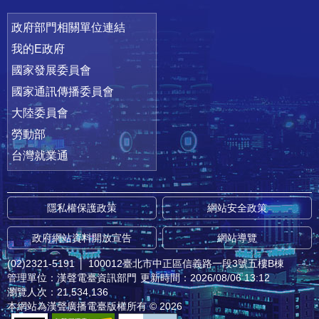
政府部門相關單位連結
我的E政府
國家發展委員會
國家通訊傳播委員會
大陸委員會
勞動部
台灣就業通
隱私權保護政策
網站安全政策
政府網站資料開放宣告
網站導覽
(02)2321-5191
│
100012臺北市中正區信義路一段3號五樓B棟
管理單位：漢聲電臺資訊部門
更新時間：2026/08/06 13:12
瀏覽人次：21,534,136
本網站為漢聲廣播電臺版權所有 © 2026