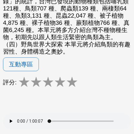
錄」的統計，台灣已發現的動物種類包括哺乳類
121種、鳥類707 種、爬蟲類139 種、兩棲類64
種、魚類3,131 種、昆蟲22,047 種、被子植物
4,875 種、裸子植物36 種、蕨類植物766 種、真
菌6,245 種。本單元將多方介紹台灣不種物種生
物，初期先以跟人類生活緊密的鳥類為主。
（四）野鳥世界大探索 本單元將介紹鳥類的有趣
習性、身體構造之奧妙。
互動專區
★
★
★
★
★
評分: