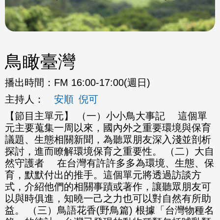
鳥瞰臺灣
播出時間：
FM 16:00-17:00(週日)
主持人：
安順
倪可
【節目主單元】 （一）小小鳥大事記 這個單
元主要蒐集一周以來，國內外之重要環境與保育
議題、生態相關新聞，為聽眾朋友深入淺並剖析
探討，進而瞭解環境保育之重要性。 （二）大自
然守護者 在台灣有許許多多為環境、生態、保
育，默默付出的推手。這個單元將透過訪談方
式，介紹他們的相關事蹟或著作，讓聽眾朋友可
以與時俱進，知曉一己之力也可以對自然有所助
益。 （三）鳥語花香(野鳥篇) 根據「台灣物種名