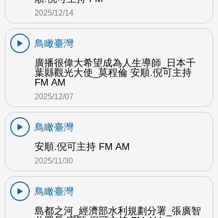
2025/12/14
鳥瞰臺灣
廣播很偉大希望成為人生導師_日本千
葉縣觀光大使_莫程倫 安順.倪可主持
FM AM
2025/12/07
鳥瞰臺灣
安順.倪可主持 FM AM
2025/11/30
鳥瞰臺灣
島都之河_經濟部水利規劃分署_張廣智