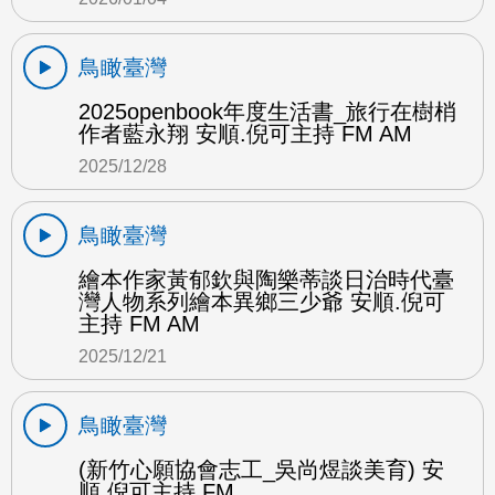
鳥瞰臺灣
2025openbook年度生活書_旅行在樹梢
作者藍永翔 安順.倪可主持 FM AM
2025/12/28
鳥瞰臺灣
繪本作家黃郁欽與陶樂蒂談日治時代臺
灣人物系列繪本異鄉三少爺 安順.倪可
主持 FM AM
2025/12/21
鳥瞰臺灣
(新竹心願協會志工_吳尚煜談美育) 安
順.倪可主持 FM