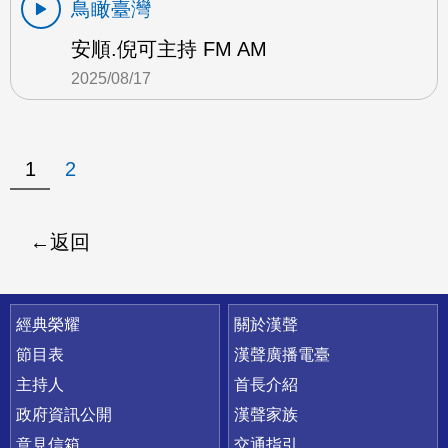
鳥瞰臺灣
安順.倪可主持 FM AM
2025/08/17
1
2
返回
快速連結
經典榮耀
關於漢聲
節目表
漢聲廣播電臺
主持人
首長介紹
政府資訊公開
漢聲家族
意見信箱
交通指引