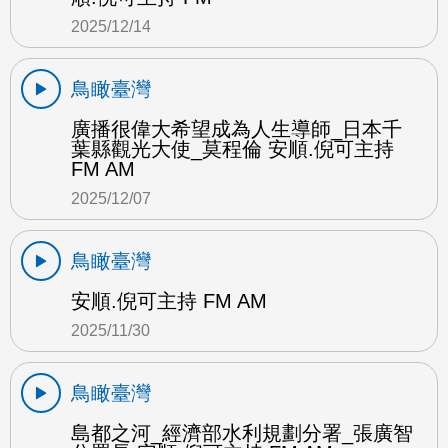
2025/12/14
鳥瞰臺灣
廣播很偉大希望成為人生導師_日本千
葉縣觀光大使_莫程倫 安順.倪可主持
FM AM
2025/12/07
鳥瞰臺灣
安順.倪可主持 FM AM
2025/11/30
鳥瞰臺灣
島都之河_經濟部水利規劃分署_張廣智