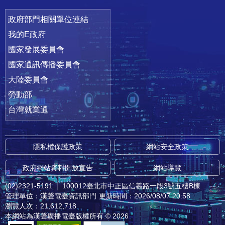
政府部門相關單位連結
我的E政府
國家發展委員會
國家通訊傳播委員會
大陸委員會
勞動部
台灣就業通
隱私權保護政策
網站安全政策
政府網站資料開放宣告
網站導覽
(02)2321-5191
│
100012臺北市中正區信義路一段3號五樓B棟
管理單位：漢聲電臺資訊部門
更新時間：2026/08/07 20:58
瀏覽人次：21,612,718
本網站為漢聲廣播電臺版權所有 © 2026