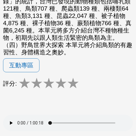
錄」的統計，台灣已發現的動物種類包括哺乳類
121種、鳥類707 種、爬蟲類139 種、兩棲類64
種、魚類3,131 種、昆蟲22,047 種、被子植物
4,875 種、裸子植物36 種、蕨類植物766 種、真
菌6,245 種。本單元將多方介紹台灣不種物種生
物，初期先以跟人類生活緊密的鳥類為主。
（四）野鳥世界大探索 本單元將介紹鳥類的有趣
習性、身體構造之奧妙。
互動專區
★
★
★
★
★
評分: