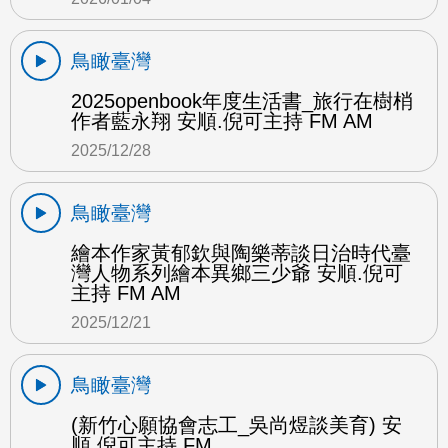
鳥瞰臺灣
2025openbook年度生活書_旅行在樹梢
作者藍永翔 安順.倪可主持 FM AM
2025/12/28
鳥瞰臺灣
繪本作家黃郁欽與陶樂蒂談日治時代臺
灣人物系列繪本異鄉三少爺 安順.倪可
主持 FM AM
2025/12/21
鳥瞰臺灣
(新竹心願協會志工_吳尚煜談美育) 安
順.倪可主持 FM