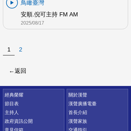
鳥瞰臺灣
安順.倪可主持 FM AM
2025/08/17
1
2
返回
快速連結
經典榮耀
關於漢聲
節目表
漢聲廣播電臺
主持人
首長介紹
政府資訊公開
漢聲家族
意見信箱
交通指引