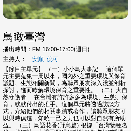
鳥瞰臺灣
播出時間：
FM 16:00-17:00(週日)
主持人：
安順
倪可
【節目主單元】 （一）小小鳥大事記 這個單
元主要蒐集一周以來，國內外之重要環境與保育
議題、生態相關新聞，為聽眾朋友深入淺並剖析
探討，進而瞭解環境保育之重要性。 （二）大自
然守護者 在台灣有許許多多為環境、生態、保
育，默默付出的推手。這個單元將透過訪談方
式，介紹他們的相關事蹟或著作，讓聽眾朋友可
以與時俱進，知曉一己之力也可以對自然有所助
益。 （三）鳥語花香(野鳥篇) 根據「台灣物種名