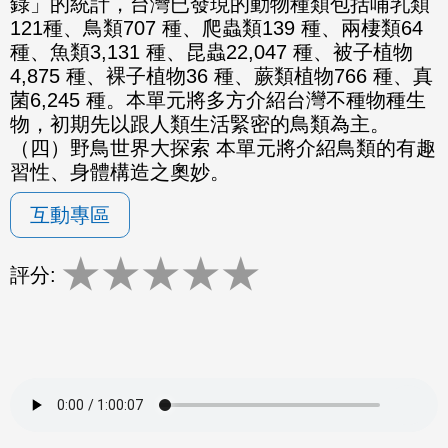
錄」的統計，台灣已發現的動物種類包括哺乳類
121種、鳥類707 種、爬蟲類139 種、兩棲類64
種、魚類3,131 種、昆蟲22,047 種、被子植物
4,875 種、裸子植物36 種、蕨類植物766 種、真
菌6,245 種。本單元將多方介紹台灣不種物種生
物，初期先以跟人類生活緊密的鳥類為主。
（四）野鳥世界大探索 本單元將介紹鳥類的有趣
習性、身體構造之奧妙。
互動專區
★
★
★
★
★
評分: