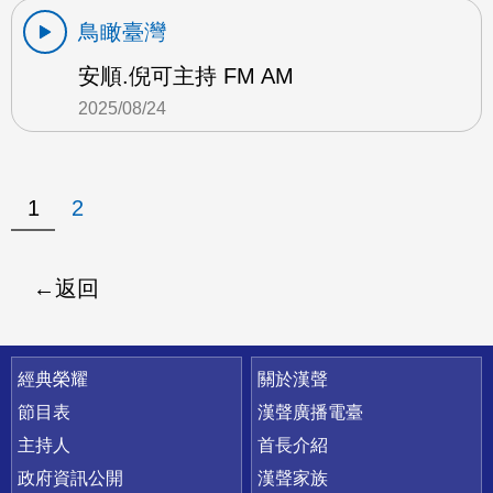
鳥瞰臺灣
安順.倪可主持 FM AM
2025/08/24
1
2
返回
快速連結
經典榮耀
關於漢聲
節目表
漢聲廣播電臺
主持人
首長介紹
政府資訊公開
漢聲家族