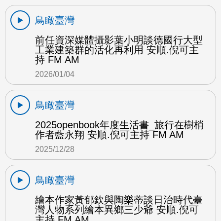
鳥瞰臺灣
前任資深媒體攝影葉小明談德國行大型
工業建築群的活化再利用 安順.倪可主
持 FM AM
2026/01/04
鳥瞰臺灣
2025openbook年度生活書_旅行在樹梢
作者藍永翔 安順.倪可主持 FM AM
2025/12/28
鳥瞰臺灣
繪本作家黃郁欽與陶樂蒂談日治時代臺
灣人物系列繪本異鄉三少爺 安順.倪可
主持 FM AM