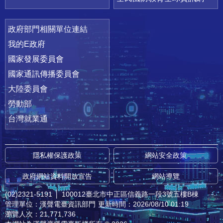
政府部門相關單位連結
我的E政府
國家發展委員會
國家通訊傳播委員會
大陸委員會
勞動部
台灣就業通
隱私權保護政策
網站安全政策
政府網站資料開放宣告
網站導覽
(02)2321-5191
│
100012臺北市中正區信義路一段3號五樓B棟
管理單位：漢聲電臺資訊部門
更新時間：2026/08/10 01:19
瀏覽人次：21,771,736