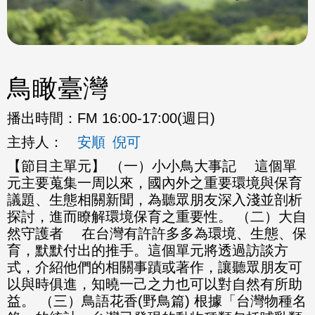
鳥瞰臺灣
播出時間：
FM 16:00-17:00(週日)
主持人：
安順
倪可
【節目主單元】 （一）小小鳥大事記 這個單
元主要蒐集一周以來，國內外之重要環境與保育
議題、生態相關新聞，為聽眾朋友深入淺並剖析
探討，進而瞭解環境保育之重要性。 （二）大自
然守護者 在台灣有許許多多為環境、生態、保
育，默默付出的推手。這個單元將透過訪談方
式，介紹他們的相關事蹟或著作，讓聽眾朋友可
以與時俱進，知曉一己之力也可以對自然有所助
益。 （三）鳥語花香(野鳥篇) 根據「台灣物種名