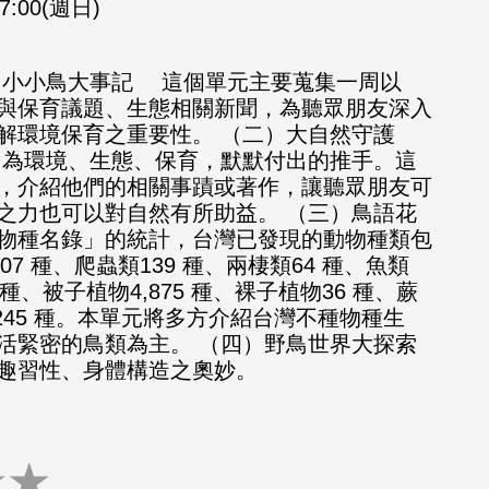
17:00(週日)
）小小鳥大事記 這個單元主要蒐集一周以
與保育議題、生態相關新聞，為聽眾朋友深入
解環境保育之重要性。 （二）大自然守護
為環境、生態、保育，默默付出的推手。這
，介紹他們的相關事蹟或著作，讓聽眾朋友可
之力也可以對自然有所助益。 （三）鳥語花
台灣物種名錄」的統計，台灣已發現的動物種類包
07 種、爬蟲類139 種、兩棲類64 種、魚類
47 種、被子植物4,875 種、裸子植物36 種、蕨
,245 種。本單元將多方介紹台灣不種物種生
活緊密的鳥類為主。 （四）野鳥世界大探索
趣習性、身體構造之奧妙。
★
★