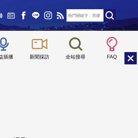
文字大小：
小
中
大
益插播
新聞採訪
全站搜尋
FAQ