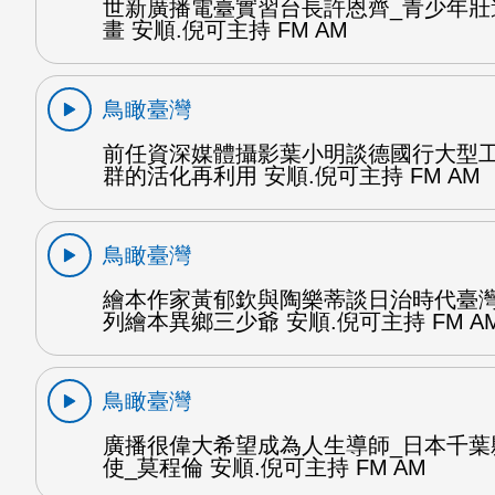
世新廣播電臺實習台長許恩齊_青少年壯
畫 安順.倪可主持 FM AM
鳥瞰臺灣
前任資深媒體攝影葉小明談德國行大型
群的活化再利用 安順.倪可主持 FM AM
鳥瞰臺灣
繪本作家黃郁欽與陶樂蒂談日治時代臺
列繪本異鄉三少爺 安順.倪可主持 FM A
鳥瞰臺灣
廣播很偉大希望成為人生導師_日本千葉
使_莫程倫 安順.倪可主持 FM AM