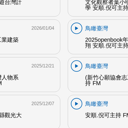
遊台灣計
文化觀察者葉小
學 安順.倪可主持 
鳥瞰臺灣
2026/01/04
工業建築
2025openb
翔 安順.倪可主持 
鳥瞰臺灣
2025/12/21
灣人物系
(新竹心願協會志
M
持 FM
鳥瞰臺灣
2025/12/07
縣觀光大
安順.倪可主持 F