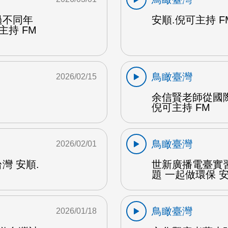
過不同年
安順.倪可主持 F
主持 FM
鳥瞰臺灣
2026/02/15
余信賢老師從國
倪可主持 FM
鳥瞰臺灣
2026/02/01
灣 安順.
世新廣播電臺實
題 一起做環保 安
鳥瞰臺灣
2026/01/18