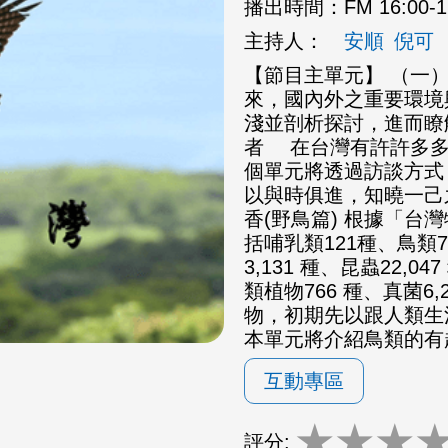
播出時間：
FM 16:00-
主持人：
安順
倪可
【節目主單元】 （一
來，國內外之重要環境
淺並剖析探討，進而瞭
者 在台灣有許許多多
個單元將透過訪談方式
以與時俱進，知曉一己
香(野鳥篇) 根據「
括哺乳類121種、鳥類7
3,131 種、昆蟲22,0
類植物766 種、真菌6
物，初期先以跟人類生
本單元將介紹鳥類的有
互動專區
★
★
★
評分: