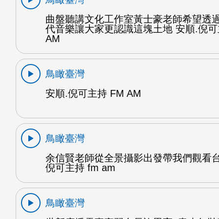
曲盤聽講文化工作室黃士豪老師希望透
代音樂讓大家更認識這塊土地 安順.倪可
AM
鳥瞰臺灣
安順.倪可主持 FM AM
鳥瞰臺灣
余信賢老師從全景攝影出發帶我們觀看台
倪可主持 fm am
鳥瞰臺灣