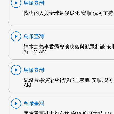
鳥瞰臺灣
找樹的人與全球氣候暖化 安順.倪可主持 F
鳥瞰臺灣
神木之島李香秀導演映後與觀眾對談 安
持 FM AM
鳥瞰臺灣
紀錄片導演梁皆得談飛吧熊鷹 安順.倪可
AM
鳥瞰臺灣
國家重要計畫都市林 安順.倪可主持 FM 