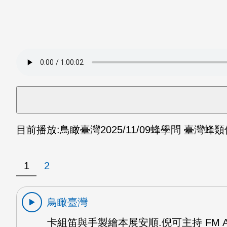
目前播放:
鳥瞰臺灣
2025/11/09
蜂學問 臺灣蜂類
1
2
鳥瞰臺灣
卡組笛與手製繪本展安順.倪可主持 FM 