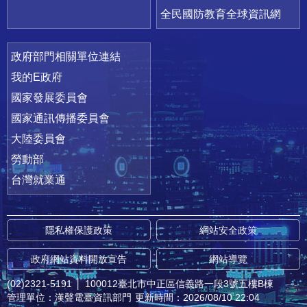
全民國防教育全球資訊網
政府部門相關單位連結
我的E政府
國家發展委員會
國家通訊傳播委員會
大陸委員會
勞動部
台灣就業通
隱私權保護政策
網站安全政策
政府網站資料開放宣告
網站導覽
(02)2321-5191
│
100012臺北市中正區信義路一段3號五樓B棟
管理單位：漢聲電臺資訊部門
更新時間：2026/08/10 22:04