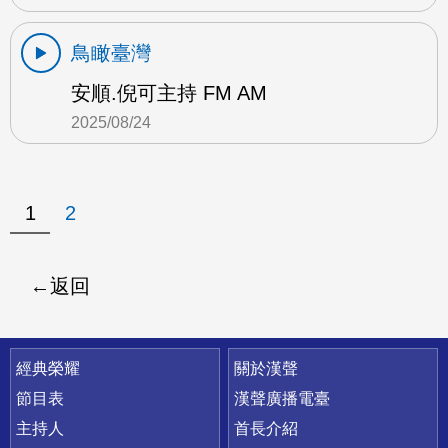
鳥瞰臺灣
安順.倪可主持 FM AM
2025/08/24
1
2
返回
快速連結
經典榮耀
關於漢聲
節目表
漢聲廣播電臺
主持人
首長介紹