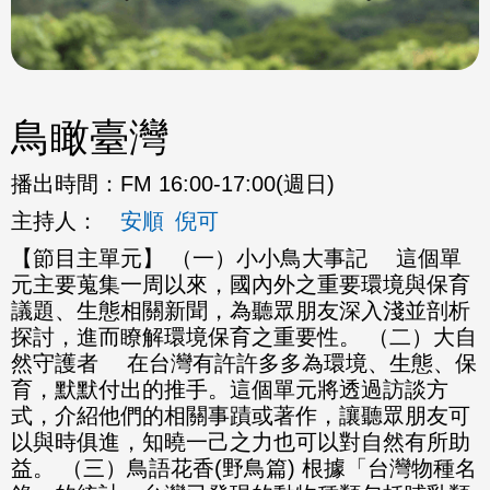
鳥瞰臺灣
播出時間：
FM 16:00-17:00(週日)
主持人：
安順
倪可
【節目主單元】 （一）小小鳥大事記 這個單
元主要蒐集一周以來，國內外之重要環境與保育
議題、生態相關新聞，為聽眾朋友深入淺並剖析
探討，進而瞭解環境保育之重要性。 （二）大自
然守護者 在台灣有許許多多為環境、生態、保
育，默默付出的推手。這個單元將透過訪談方
式，介紹他們的相關事蹟或著作，讓聽眾朋友可
以與時俱進，知曉一己之力也可以對自然有所助
益。 （三）鳥語花香(野鳥篇) 根據「台灣物種名