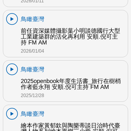
2026/01/11
鳥瞰臺灣
前任資深媒體攝影葉小明談德國行大型
工業建築群的活化再利用 安順.倪可主
持 FM AM
2026/01/04
鳥瞰臺灣
2025openbook年度生活書_旅行在樹梢
作者藍永翔 安順.倪可主持 FM AM
2025/12/28
鳥瞰臺灣
繪本作家黃郁欽與陶樂蒂談日治時代臺