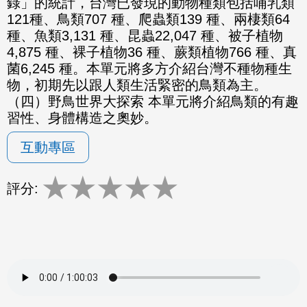
錄」的統計，台灣已發現的動物種類包括哺乳類
121種、鳥類707 種、爬蟲類139 種、兩棲類64
種、魚類3,131 種、昆蟲22,047 種、被子植物
4,875 種、裸子植物36 種、蕨類植物766 種、真
菌6,245 種。本單元將多方介紹台灣不種物種生
物，初期先以跟人類生活緊密的鳥類為主。
（四）野鳥世界大探索 本單元將介紹鳥類的有趣
習性、身體構造之奧妙。
互動專區
★
★
★
★
★
評分: