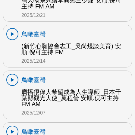
灣人物系列繪本異鄉三少爺 安順.倪可
主持 FM AM
2025/12/21
鳥瞰臺灣
(新竹心願協會志工_吳尚煜談美育) 安
順.倪可主持 FM
2025/12/14
鳥瞰臺灣
廣播很偉大希望成為人生導師_日本千
葉縣觀光大使_莫程倫 安順.倪可主持
FM AM
2025/12/07
鳥瞰臺灣