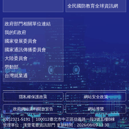
全民國防教育全球資訊網
政府部門相關單位連結
我的E政府
國家發展委員會
國家通訊傳播委員會
大陸委員會
勞動部
台灣就業通
隱私權保護政策
網站安全政策
政府網站資料開放宣告
網站導覽
(02)2321-5191
│
100012臺北市中正區信義路一段3號五樓B棟
管理單位：漢聲電臺資訊部門
更新時間：2026/08/09 13:30