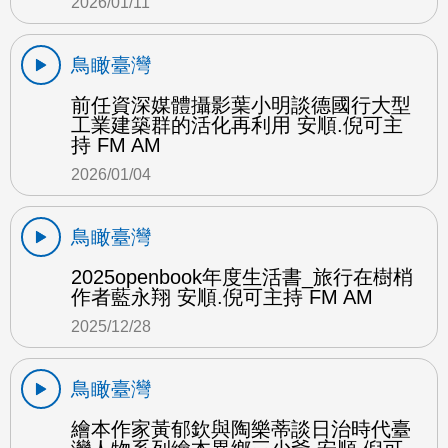
2026/01/11
鳥瞰臺灣
前任資深媒體攝影葉小明談德國行大型
工業建築群的活化再利用 安順.倪可主
持 FM AM
2026/01/04
鳥瞰臺灣
2025openbook年度生活書_旅行在樹梢
作者藍永翔 安順.倪可主持 FM AM
2025/12/28
鳥瞰臺灣
繪本作家黃郁欽與陶樂蒂談日治時代臺