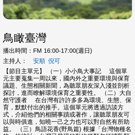
鳥瞰臺灣
播出時間：
FM 16:00-17:00(週日)
主持人：
安順
倪可
【節目主單元】 （一）小小鳥大事記 這個單
元主要蒐集一周以來，國內外之重要環境與保育
議題、生態相關新聞，為聽眾朋友深入淺並剖析
探討，進而瞭解環境保育之重要性。 （二）大自
然守護者 在台灣有許許多多為環境、生態、保
育，默默付出的推手。這個單元將透過訪談方
式，介紹他們的相關事蹟或著作，讓聽眾朋友可
以與時俱進，知曉一己之力也可以對自然有所助
益。 （三）鳥語花香(野鳥篇) 根據「台灣物種名