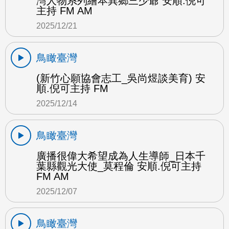
灣人物系列繪本異鄉三少爺 安順.倪可
主持 FM AM
2025/12/21
鳥瞰臺灣
(新竹心願協會志工_吳尚煜談美育) 安
順.倪可主持 FM
2025/12/14
鳥瞰臺灣
廣播很偉大希望成為人生導師_日本千
葉縣觀光大使_莫程倫 安順.倪可主持
FM AM
2025/12/07
鳥瞰臺灣