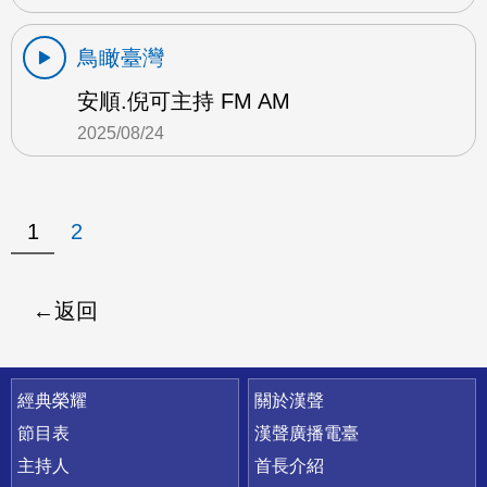
鳥瞰臺灣
安順.倪可主持 FM AM
2025/08/24
1
2
返回
快速連結
經典榮耀
關於漢聲
節目表
漢聲廣播電臺
主持人
首長介紹