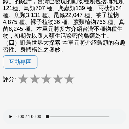
錄」的統計，台灣已發現的動物種類包括哺乳類
121種、鳥類707 種、爬蟲類139 種、兩棲類64
種、魚類3,131 種、昆蟲22,047 種、被子植物
4,875 種、裸子植物36 種、蕨類植物766 種、真
菌6,245 種。本單元將多方介紹台灣不種物種生
物，初期先以跟人類生活緊密的鳥類為主。
（四）野鳥世界大探索 本單元將介紹鳥類的有趣
習性、身體構造之奧妙。
互動專區
★
★
★
★
★
評分: