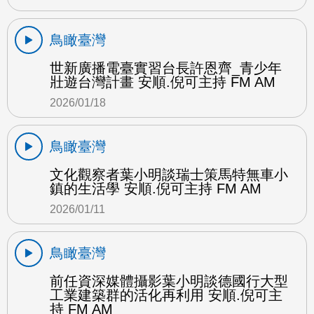
鳥瞰臺灣
世新廣播電臺實習台長許恩齊_青少年
壯遊台灣計畫 安順.倪可主持 FM AM
2026/01/18
鳥瞰臺灣
文化觀察者葉小明談瑞士策馬特無車小
鎮的生活學 安順.倪可主持 FM AM
2026/01/11
鳥瞰臺灣
前任資深媒體攝影葉小明談德國行大型
工業建築群的活化再利用 安順.倪可主
持 FM AM