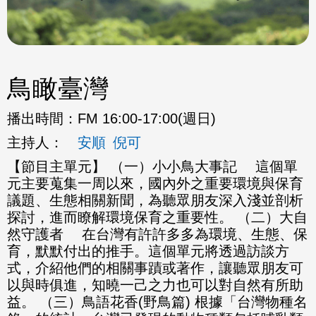
鳥瞰臺灣
播出時間：
FM 16:00-17:00(週日)
主持人：
安順
倪可
【節目主單元】 （一）小小鳥大事記 這個單
元主要蒐集一周以來，國內外之重要環境與保育
議題、生態相關新聞，為聽眾朋友深入淺並剖析
探討，進而瞭解環境保育之重要性。 （二）大自
然守護者 在台灣有許許多多為環境、生態、保
育，默默付出的推手。這個單元將透過訪談方
式，介紹他們的相關事蹟或著作，讓聽眾朋友可
以與時俱進，知曉一己之力也可以對自然有所助
益。 （三）鳥語花香(野鳥篇) 根據「台灣物種名