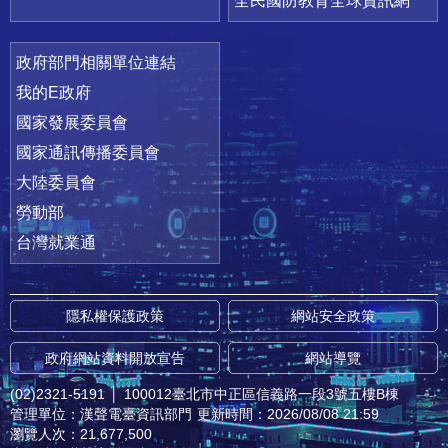
全民國防教育全球資訊網
政府部門相關單位連結
我的E政府
國家發展委員會
國家通訊傳播委員會
大陸委員會
勞動部
台灣就業通
隱私權保護政策
網站安全政策
政府網站資料開放宣告
網站導覽
(02)2321-5191
│
100012臺北市中正區信義路一段3號五樓B棟
管理單位：漢聲電臺資訊部門
更新時間：2026/08/08 21:59
瀏覽人次：21,677,500