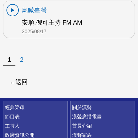
鳥瞰臺灣
安順.倪可主持 FM AM
2025/08/17
1
2
返回
快速連結
經典榮耀
關於漢聲
節目表
漢聲廣播電臺
主持人
首長介紹
政府資訊公開
漢聲家族