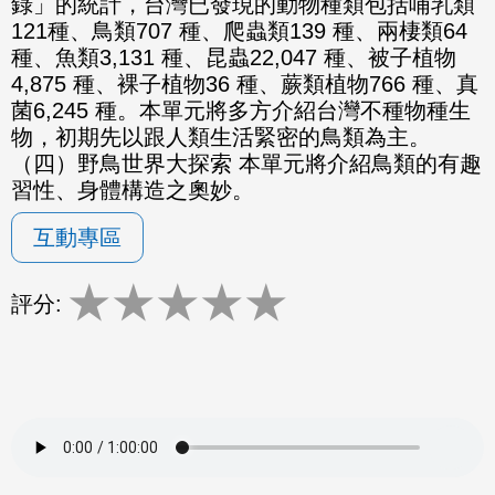
錄」的統計，台灣已發現的動物種類包括哺乳類
121種、鳥類707 種、爬蟲類139 種、兩棲類64
種、魚類3,131 種、昆蟲22,047 種、被子植物
4,875 種、裸子植物36 種、蕨類植物766 種、真
菌6,245 種。本單元將多方介紹台灣不種物種生
物，初期先以跟人類生活緊密的鳥類為主。
（四）野鳥世界大探索 本單元將介紹鳥類的有趣
習性、身體構造之奧妙。
互動專區
★
★
★
★
★
評分: