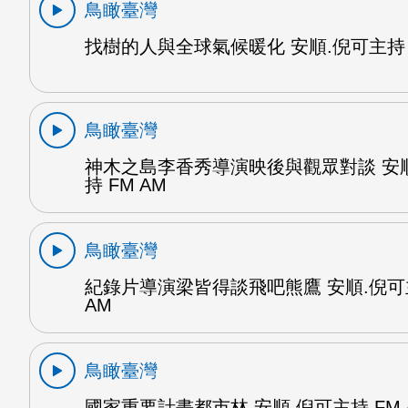
鳥瞰臺灣
找樹的人與全球氣候暖化 安順.倪可主持 F
鳥瞰臺灣
神木之島李香秀導演映後與觀眾對談 安
持 FM AM
鳥瞰臺灣
紀錄片導演梁皆得談飛吧熊鷹 安順.倪可
AM
鳥瞰臺灣
國家重要計畫都市林 安順.倪可主持 FM 