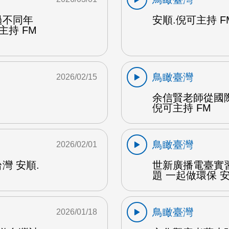
過不同年
安順.倪可主持 F
主持 FM
鳥瞰臺灣
2026/02/15
余信賢老師從國
倪可主持 FM
鳥瞰臺灣
2026/02/01
灣 安順.
世新廣播電臺實
題 一起做環保 安
鳥瞰臺灣
2026/01/18