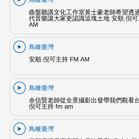
曲盤聽講文化工作室黃士豪老師希望透
代音樂讓大家更認識這塊土地 安順.倪可
AM
鳥瞰臺灣
安順.倪可主持 FM AM
鳥瞰臺灣
余信賢老師從全景攝影出發帶我們觀看台
倪可主持 fm am
鳥瞰臺灣