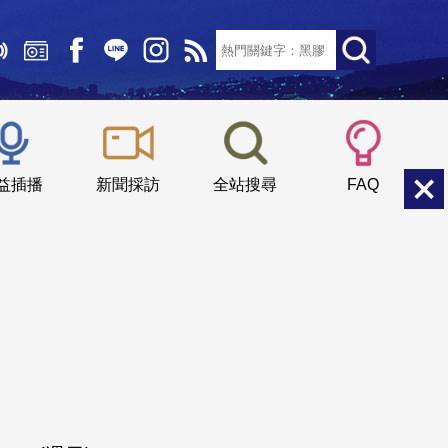
文字大小：
小
中
大
益插播
新聞採訪
全站搜尋
FAQ