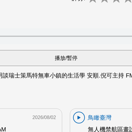
談瑞士策馬特無車小鎮的生活學 安順.倪可主持 FM
鳥瞰臺灣
2026/08/02
AM
無人機禁航區畫設