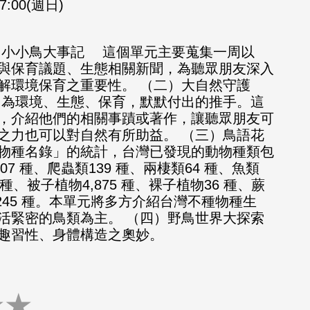
17:00(週日)
）小小鳥大事記 這個單元主要蒐集一周以
與保育議題、生態相關新聞，為聽眾朋友深入
解環境保育之重要性。 （二）大自然守護
為環境、生態、保育，默默付出的推手。這
，介紹他們的相關事蹟或著作，讓聽眾朋友可
之力也可以對自然有所助益。 （三）鳥語花
台灣物種名錄」的統計，台灣已發現的動物種類包
07 種、爬蟲類139 種、兩棲類64 種、魚類
47 種、被子植物4,875 種、裸子植物36 種、蕨
,245 種。本單元將多方介紹台灣不種物種生
活緊密的鳥類為主。 （四）野鳥世界大探索
趣習性、身體構造之奧妙。
★
★