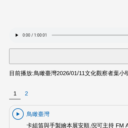
目前播放:
鳥瞰臺灣
2026/01/11
文化觀察者葉小明
1
2
鳥瞰臺灣
卡組笛與手製繪本展安順.倪可主持 FM 