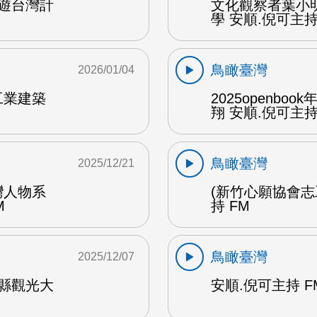
遊台灣計
文化觀察者葉小
學 安順.倪可主持 
鳥瞰臺灣
2026/01/04
工業建築
2025openb
翔 安順.倪可主持 
鳥瞰臺灣
2025/12/21
灣人物系
(新竹心願協會志
M
持 FM
鳥瞰臺灣
2025/12/07
縣觀光大
安順.倪可主持 F