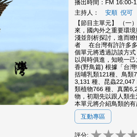
播出時間：
FM 16:00-
主持人：
安順
倪可
【節目主單元】 （一
來，國內外之重要環境
淺並剖析探討，進而瞭
者 在台灣有許許多多
個單元將透過訪談方式
以與時俱進，知曉一己
香(野鳥篇) 根據「
括哺乳類121種、鳥類7
3,131 種、昆蟲22,0
類植物766 種、真菌6
物，初期先以跟人類生
本單元將介紹鳥類的有
互動專區
★
★
★
評分: