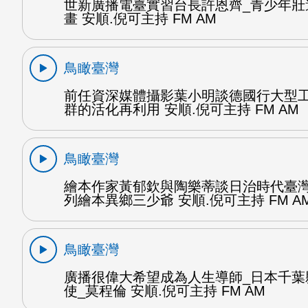
世新廣播電臺實習台長許恩齊_青少年壯
畫 安順.倪可主持 FM AM
鳥瞰臺灣
前任資深媒體攝影葉小明談德國行大型
群的活化再利用 安順.倪可主持 FM AM
鳥瞰臺灣
繪本作家黃郁欽與陶樂蒂談日治時代臺
列繪本異鄉三少爺 安順.倪可主持 FM A
鳥瞰臺灣
廣播很偉大希望成為人生導師_日本千葉
使_莫程倫 安順.倪可主持 FM AM