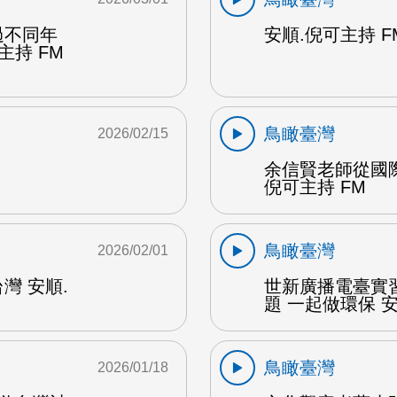
過不同年
安順.倪可主持 F
主持 FM
鳥瞰臺灣
2026/02/15
余信賢老師從國
倪可主持 FM
鳥瞰臺灣
2026/02/01
灣 安順.
世新廣播電臺實
題 一起做環保 安
鳥瞰臺灣
2026/01/18