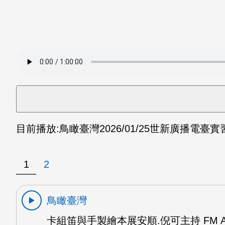
目前播放:
鳥瞰臺灣
2026/01/25
世新廣播電臺實習
1
2
鳥瞰臺灣
卡組笛與手製繪本展安順.倪可主持 FM 