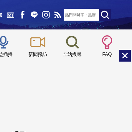
文字大小：
小
中
大
益插播
新聞採訪
全站搜尋
FAQ