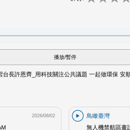
台長許恩齊_用科技關注公共議題 一起做環保 安順.倪
鳥瞰臺灣
2026/08/02
AM
無人機禁航區畫設