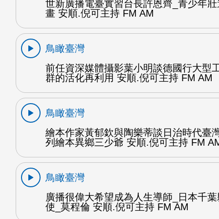
世新廣播電臺實習台長許恩齊_青少年壯
畫 安順.倪可主持 FM AM
鳥瞰臺灣
前任資深媒體攝影葉小明談德國行大型
群的活化再利用 安順.倪可主持 FM AM
鳥瞰臺灣
繪本作家黃郁欽與陶樂蒂談日治時代臺
列繪本異鄉三少爺 安順.倪可主持 FM A
鳥瞰臺灣
廣播很偉大希望成為人生導師_日本千葉
使_莫程倫 安順.倪可主持 FM AM