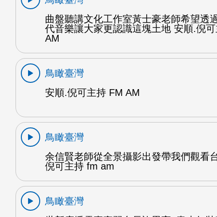
曲盤聽講文化工作室黃士豪老師希望透
代音樂讓大家更認識這塊土地 安順.倪可
AM
鳥瞰臺灣
安順.倪可主持 FM AM
鳥瞰臺灣
余信賢老師從全景攝影出發帶我們觀看台
倪可主持 fm am
鳥瞰臺灣