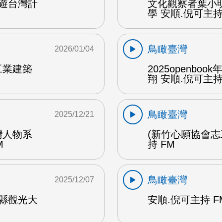
遊台灣計
文化觀察者葉小
學 安順.倪可主持 
鳥瞰臺灣
2026/01/04
工業建築
2025openb
翔 安順.倪可主持 
鳥瞰臺灣
2025/12/21
灣人物系
(新竹心願協會志
M
持 FM
鳥瞰臺灣
2025/12/07
縣觀光大
安順.倪可主持 F