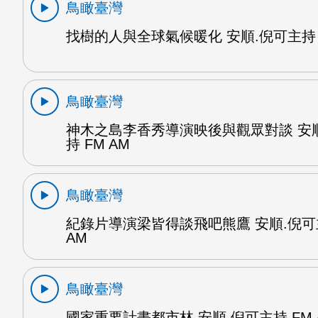
鳥瞰臺灣
找樹的人與全球氣候暖化 安順.倪可主持 F
鳥瞰臺灣
神木之島李香秀導演映後與觀眾對談 安
持 FM AM
鳥瞰臺灣
紀錄片導演梁皆得談飛吧熊鷹 安順.倪可
AM
鳥瞰臺灣
國家重要計畫都市林 安順.倪可主持 FM 