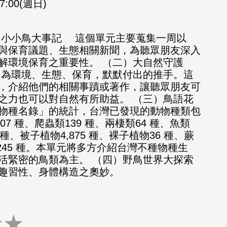
17:00(週日)
）小小鳥大事記 這個單元主要蒐集一周以
與保育議題、生態相關新聞，為聽眾朋友深入
解環境保育之重要性。 （二）大自然守護
為環境、生態、保育，默默付出的推手。這
，介紹他們的相關事蹟或著作，讓聽眾朋友可
之力也可以對自然有所助益。 （三）鳥語花
台灣物種名錄」的統計，台灣已發現的動物種類包
07 種、爬蟲類139 種、兩棲類64 種、魚類
47 種、被子植物4,875 種、裸子植物36 種、蕨
,245 種。本單元將多方介紹台灣不種物種生
活緊密的鳥類為主。 （四）野鳥世界大探索
趣習性、身體構造之奧妙。
★
★