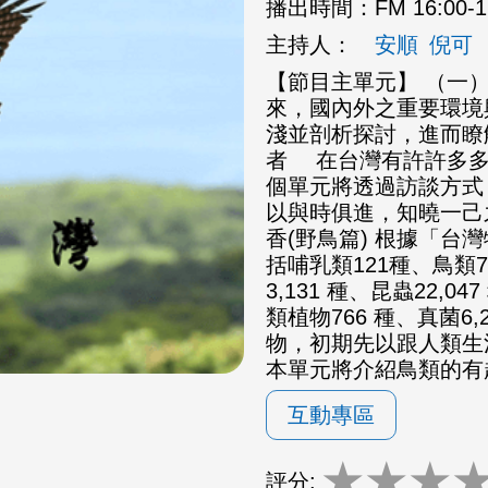
播出時間：
FM 16:00-
主持人：
安順
倪可
【節目主單元】 （一
來，國內外之重要環境
淺並剖析探討，進而瞭
者 在台灣有許許多多
個單元將透過訪談方式
以與時俱進，知曉一己
香(野鳥篇) 根據「
括哺乳類121種、鳥類7
3,131 種、昆蟲22,0
類植物766 種、真菌6
物，初期先以跟人類生
本單元將介紹鳥類的有
互動專區
★
★
★
評分: