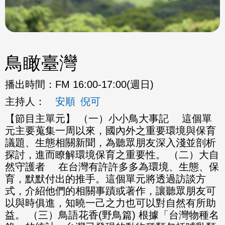
鳥瞰臺灣
播出時間：
FM 16:00-17:00(週日)
主持人：
安順
倪可
【節目主單元】 （一）小小鳥大事記 這個單
元主要蒐集一周以來，國內外之重要環境與保育
議題、生態相關新聞，為聽眾朋友深入淺並剖析
探討，進而瞭解環境保育之重要性。 （二）大自
然守護者 在台灣有許許多多為環境、生態、保
育，默默付出的推手。這個單元將透過訪談方
式，介紹他們的相關事蹟或著作，讓聽眾朋友可
以與時俱進，知曉一己之力也可以對自然有所助
益。 （三）鳥語花香(野鳥篇) 根據「台灣物種名