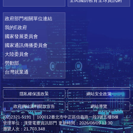
全民國防教育全球資訊網
政府部門相關單位連結
我的E政府
國家發展委員會
國家通訊傳播委員會
大陸委員會
勞動部
台灣就業通
隱私權保護政策
網站安全政策
政府網站資料開放宣告
網站導覽
(02)2321-5191
│
100012臺北市中正區信義路一段3號五樓B棟
管理單位：漢聲電臺資訊部門
更新時間：2026/08/09 13:30
瀏覽人次：21,703,348