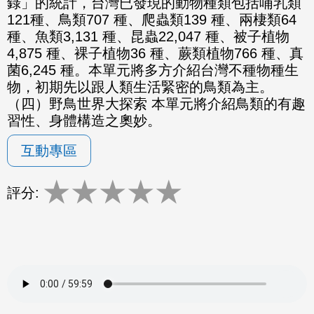
錄」的統計，台灣已發現的動物種類包括哺乳類
121種、鳥類707 種、爬蟲類139 種、兩棲類64
種、魚類3,131 種、昆蟲22,047 種、被子植物
4,875 種、裸子植物36 種、蕨類植物766 種、真
菌6,245 種。本單元將多方介紹台灣不種物種生
物，初期先以跟人類生活緊密的鳥類為主。
（四）野鳥世界大探索 本單元將介紹鳥類的有趣
習性、身體構造之奧妙。
互動專區
★
★
★
★
★
評分: