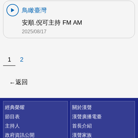
鳥瞰臺灣
安順.倪可主持 FM AM
2025/08/17
1
2
返回
快速連結
經典榮耀
關於漢聲
節目表
漢聲廣播電臺
主持人
首長介紹
政府資訊公開
漢聲家族