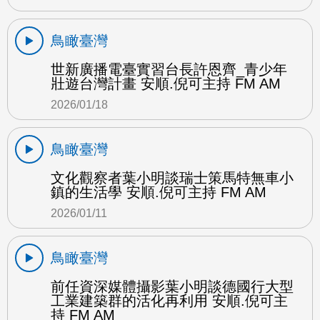
鳥瞰臺灣
世新廣播電臺實習台長許恩齊_青少年
壯遊台灣計畫 安順.倪可主持 FM AM
2026/01/18
鳥瞰臺灣
文化觀察者葉小明談瑞士策馬特無車小
鎮的生活學 安順.倪可主持 FM AM
2026/01/11
鳥瞰臺灣
前任資深媒體攝影葉小明談德國行大型
工業建築群的活化再利用 安順.倪可主
持 FM AM