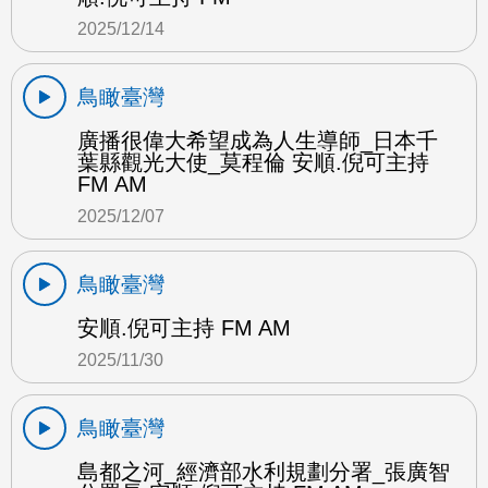
2025/12/14
鳥瞰臺灣
廣播很偉大希望成為人生導師_日本千
葉縣觀光大使_莫程倫 安順.倪可主持
FM AM
2025/12/07
鳥瞰臺灣
安順.倪可主持 FM AM
2025/11/30
鳥瞰臺灣
島都之河_經濟部水利規劃分署_張廣智