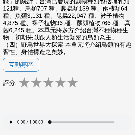
錄」的統計，台灣已發現的動物種類包括哺乳類
121種、鳥類707 種、爬蟲類139 種、兩棲類64
種、魚類3,131 種、昆蟲22,047 種、被子植物
4,875 種、裸子植物36 種、蕨類植物766 種、真
菌6,245 種。本單元將多方介紹台灣不種物種生
物，初期先以跟人類生活緊密的鳥類為主。
（四）野鳥世界大探索 本單元將介紹鳥類的有趣
習性、身體構造之奧妙。
互動專區
★
★
★
★
★
評分: