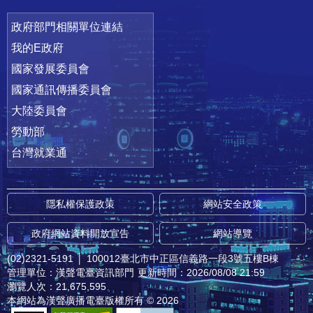
政府部門相關單位連結
我的E政府
國家發展委員會
國家通訊傳播委員會
大陸委員會
勞動部
台灣就業通
隱私權保護政策
網站安全政策
政府網站資料開放宣告
網站導覽
(02)2321-5191
│
100012臺北市中正區信義路一段3號五樓B棟
管理單位：漢聲電臺資訊部門
更新時間：2026/08/08 21:59
瀏覽人次：21,675,595
本網站為漢聲廣播電臺版權所有 © 2026