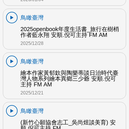
鳥瞰臺灣
2025openbook年度生活書_旅行在樹梢
作者藍永翔 安順.倪可主持 FM AM
2025/12/28
鳥瞰臺灣
繪本作家黃郁欽與陶樂蒂談日治時代臺
灣人物系列繪本異鄉三少爺 安順.倪可
主持 FM AM
2025/12/21
鳥瞰臺灣
(新竹心願協會志工_吳尚煜談美育) 安
順.倪可主持 FM