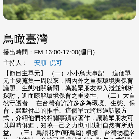
鳥瞰臺灣
播出時間：
FM 16:00-17:00(週日)
主持人：
安順
倪可
【節目主單元】 （一）小小鳥大事記 這個單
元主要蒐集一周以來，國內外之重要環境與保育
議題、生態相關新聞，為聽眾朋友深入淺並剖析
探討，進而瞭解環境保育之重要性。 （二）大自
然守護者 在台灣有許許多多為環境、生態、保
育，默默付出的推手。這個單元將透過訪談方
式，介紹他們的相關事蹟或著作，讓聽眾朋友可
以與時俱進，知曉一己之力也可以對自然有所助
益。 （三）鳥語花香(野鳥篇) 根據「台灣物種名