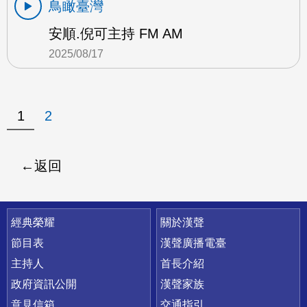
鳥瞰臺灣
安順.倪可主持 FM AM
2025/08/17
1
2
返回
快速連結
經典榮耀
關於漢聲
節目表
漢聲廣播電臺
主持人
首長介紹
政府資訊公開
漢聲家族
意見信箱
交通指引