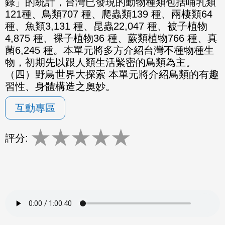
錄」的統計，台灣已發現的動物種類包括哺乳類
121種、鳥類707 種、爬蟲類139 種、兩棲類64
種、魚類3,131 種、昆蟲22,047 種、被子植物
4,875 種、裸子植物36 種、蕨類植物766 種、真
菌6,245 種。本單元將多方介紹台灣不種物種生
物，初期先以跟人類生活緊密的鳥類為主。
（四）野鳥世界大探索 本單元將介紹鳥類的有趣
習性、身體構造之奧妙。
互動專區
★
★
★
★
★
評分: