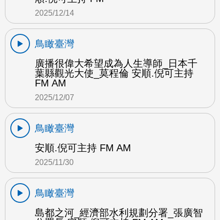
2025/12/14
鳥瞰臺灣
廣播很偉大希望成為人生導師_日本千
葉縣觀光大使_莫程倫 安順.倪可主持
FM AM
2025/12/07
鳥瞰臺灣
安順.倪可主持 FM AM
2025/11/30
鳥瞰臺灣
島都之河_經濟部水利規劃分署_張廣智