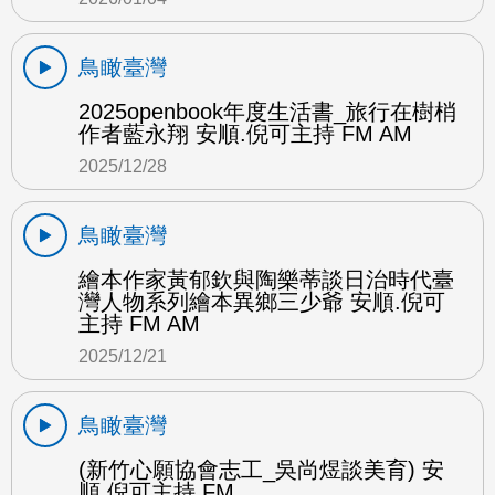
鳥瞰臺灣
2025openbook年度生活書_旅行在樹梢
作者藍永翔 安順.倪可主持 FM AM
2025/12/28
鳥瞰臺灣
繪本作家黃郁欽與陶樂蒂談日治時代臺
灣人物系列繪本異鄉三少爺 安順.倪可
主持 FM AM
2025/12/21
鳥瞰臺灣
(新竹心願協會志工_吳尚煜談美育) 安
順.倪可主持 FM