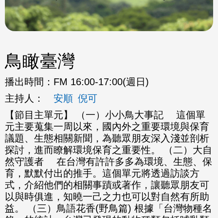
鳥瞰臺灣
播出時間：
FM 16:00-17:00(週日)
主持人：
安順
倪可
【節目主單元】 （一）小小鳥大事記 這個單
元主要蒐集一周以來，國內外之重要環境與保育
議題、生態相關新聞，為聽眾朋友深入淺並剖析
探討，進而瞭解環境保育之重要性。 （二）大自
然守護者 在台灣有許許多多為環境、生態、保
育，默默付出的推手。這個單元將透過訪談方
式，介紹他們的相關事蹟或著作，讓聽眾朋友可
以與時俱進，知曉一己之力也可以對自然有所助
益。 （三）鳥語花香(野鳥篇) 根據「台灣物種名