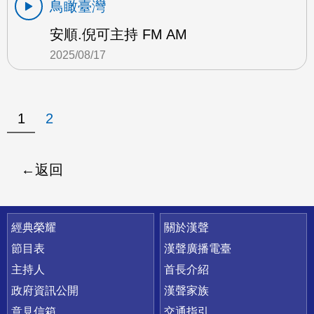
鳥瞰臺灣
安順.倪可主持 FM AM
2025/08/17
1
2
返回
快速連結
經典榮耀
關於漢聲
節目表
漢聲廣播電臺
主持人
首長介紹
政府資訊公開
漢聲家族
意見信箱
交通指引