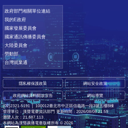
政府部門相關單位連結
我的E政府
國家發展委員會
國家通訊傳播委員會
大陸委員會
勞動部
台灣就業通
隱私權保護政策
網站安全政策
政府網站資料開放宣告
網站導覽
(02)2321-5191
│
100012臺北市中正區信義路一段3號五樓B棟
管理單位：漢聲電臺資訊部門
更新時間：2026/08/08 21:59
瀏覽人次：21,687,113
本網站為漢聲廣播電臺版權所有 © 2026