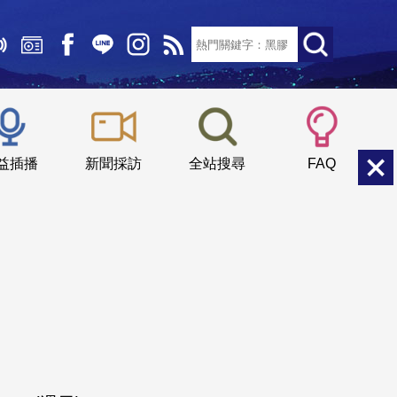
文字大小：
小
中
大
益插播
新聞採訪
全站搜尋
FAQ