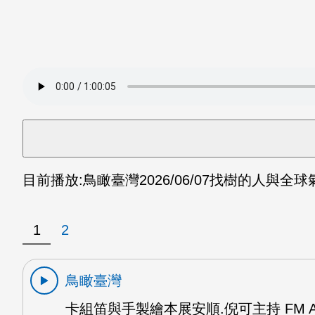
目前播放:
鳥瞰臺灣
2026/06/07
找樹的人與全球氣
1
2
鳥瞰臺灣
卡組笛與手製繪本展安順.倪可主持 FM 