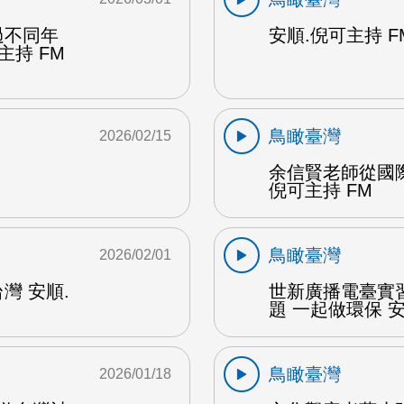
過不同年
安順.倪可主持 F
主持 FM
鳥瞰臺灣
2026/02/15
余信賢老師從國
倪可主持 FM
鳥瞰臺灣
2026/02/01
灣 安順.
世新廣播電臺實
題 一起做環保 安
鳥瞰臺灣
2026/01/18