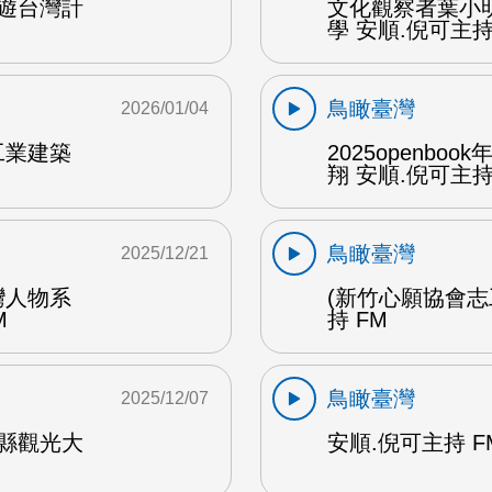
遊台灣計
文化觀察者葉小
學 安順.倪可主持 
鳥瞰臺灣
2026/01/04
工業建築
2025openb
翔 安順.倪可主持 
鳥瞰臺灣
2025/12/21
灣人物系
(新竹心願協會志
M
持 FM
鳥瞰臺灣
2025/12/07
縣觀光大
安順.倪可主持 F