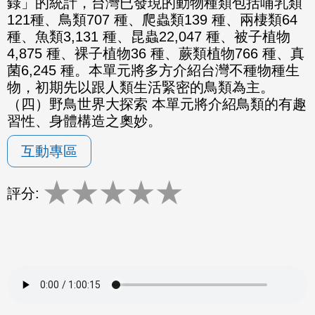
錄」的統計，台灣已發現的動物種類包括哺乳類
121種、鳥類707 種、爬蟲類139 種、兩棲類64
種、魚類3,131 種、昆蟲22,047 種、被子植物
4,875 種、裸子植物36 種、蕨類植物766 種、真
菌6,245 種。本單元將多方介紹台灣不種物種生
物，初期先以跟人類生活緊密的鳥類為主。
（四）野鳥世界大探索 本單元將介紹鳥類的有趣
習性、身體構造之奧妙。
互動專區
★
★
★
★
★
評分: