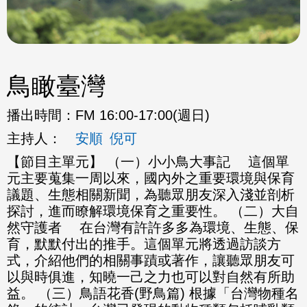
鳥瞰臺灣
播出時間：
FM 16:00-17:00(週日)
主持人：
安順
倪可
【節目主單元】 （一）小小鳥大事記 這個單
元主要蒐集一周以來，國內外之重要環境與保育
議題、生態相關新聞，為聽眾朋友深入淺並剖析
探討，進而瞭解環境保育之重要性。 （二）大自
然守護者 在台灣有許許多多為環境、生態、保
育，默默付出的推手。這個單元將透過訪談方
式，介紹他們的相關事蹟或著作，讓聽眾朋友可
以與時俱進，知曉一己之力也可以對自然有所助
益。 （三）鳥語花香(野鳥篇) 根據「台灣物種名