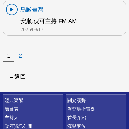
鳥瞰臺灣
安順.倪可主持 FM AM
2025/08/17
1
2
返回
快速連結
經典榮耀
關於漢聲
節目表
漢聲廣播電臺
主持人
首長介紹
政府資訊公開
漢聲家族