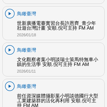
鳥瞰臺灣
世新廣播電臺實習台長許恩齊_青少年
壯遊台灣計畫 安順.倪可主持 FM AM
2026/01/18
鳥瞰臺灣
文化觀察者葉小明談瑞士策馬特無車小
鎮的生活學 安順.倪可主持 FM AM
2026/01/11
鳥瞰臺灣
前任資深媒體攝影葉小明談德國行大型
工業建築群的活化再利用 安順.倪可主
持 FM AM