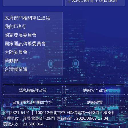
全民國防教育全球資訊網
政府部門相關單位連結
我的E政府
國家發展委員會
國家通訊傳播委員會
大陸委員會
勞動部
台灣就業通
隱私權保護政策
網站安全政策
政府網站資料開放宣告
網站導覽
(02)2321-5191
│
100012臺北市中正區信義路一段3號五樓B棟
管理單位：漢聲電臺資訊部門
更新時間：2026/08/07 17:04
瀏覽人次：21,600,064