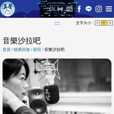
EN
:::
文字大小：
小
中
大
音樂沙拉吧
首頁
/
經典回放
/
節目
/
音樂沙拉吧