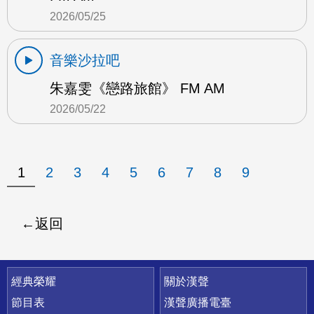
2026/05/25
音樂沙拉吧
朱嘉雯《戀路旅館》 FM AM
2026/05/22
1
2
3
4
5
6
7
8
9
返回
快速連結
經典榮耀
關於漢聲
節目表
漢聲廣播電臺