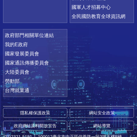
國軍人才招募中心
全民國防教育全球資訊網
政府部門相關單位連結
我的E政府
國家發展委員會
國家通訊傳播委員會
大陸委員會
勞動部
台灣就業通
隱私權保護政策
網站安全政策
政府網站資料開放宣告
網站導覽
(02)2321-5191
│
100012臺北市中正區信義路一段3號五樓B棟