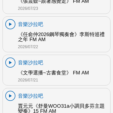
《張震嶽~跟著感覺走》 FM AM
2026/07/23
音樂沙拉吧
《任俞仲2026鋼琴獨奏會》李斯特巡禮
之年 FM AM
2026/07/22
音樂沙拉吧
《文學選播~古書食堂》 FM AM
2026/07/21
音樂沙拉吧
賈元元《舒曼WOO31a小調貝多芬主題
變奏》15 FM AM