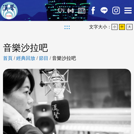
EN
:::
文字大小：
小
中
大
音樂沙拉吧
首頁
/
經典回放
/
節目
/
音樂沙拉吧