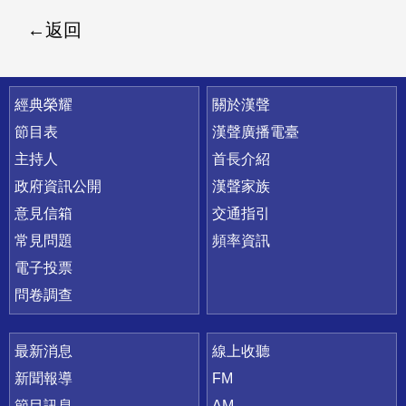
返回
快速連結
經典榮耀
關於漢聲
節目表
漢聲廣播電臺
主持人
首長介紹
政府資訊公開
漢聲家族
意見信箱
交通指引
常見問題
頻率資訊
電子投票
問卷調查
最新消息
線上收聽
新聞報導
FM
節目訊息
AM