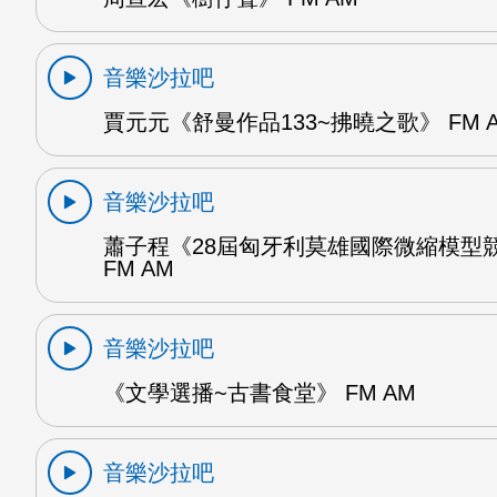
音樂沙拉吧
賈元元《舒曼作品133~拂曉之歌》 FM 
音樂沙拉吧
蕭子程《28屆匈牙利莫雄國際微縮模型
FM AM
音樂沙拉吧
《文學選播~古書食堂》 FM AM
音樂沙拉吧