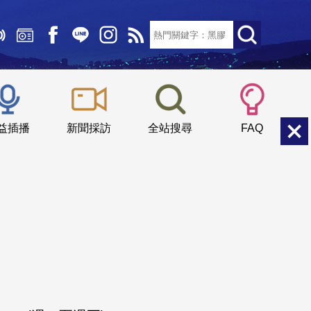
文字大小：
小
中
大
益插播
新聞採訪
全站搜尋
FAQ