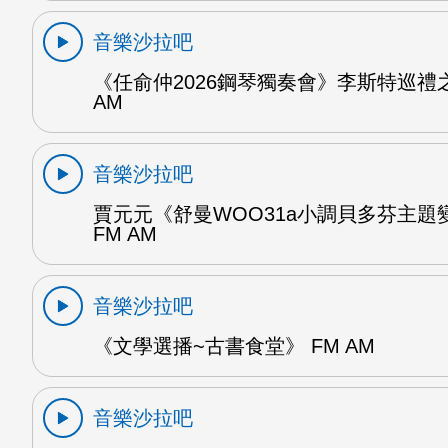
音樂沙拉吧
《任俞仲2026鋼琴獨奏會》李斯特巡禮之
AM
音樂沙拉吧
賈元元《舒曼WOO31a小調貝多芬主題變
FM AM
音樂沙拉吧
《文學選播~古書食堂》 FM AM
音樂沙拉吧