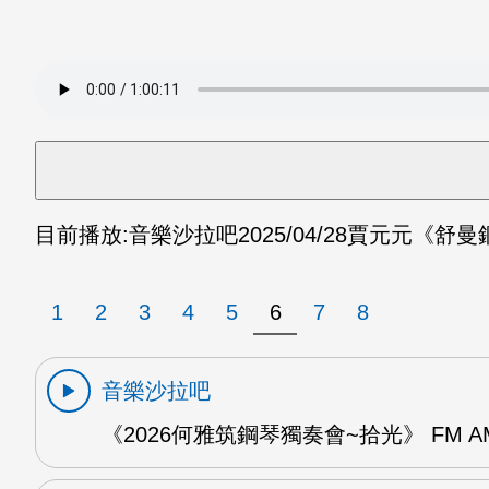
目前播放:
音樂沙拉吧
2025/04/28
賈元元《舒曼鋼
1
2
3
4
5
6
7
8
音樂沙拉吧
《2026何雅筑鋼琴獨奏會~拾光》 FM A