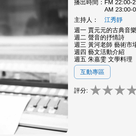
播出時間：
FM 22:00
AM 23:00
主持人：
江秀靜
週一 賈元元的古典音
週二 聲音的抒情詩
週三 黃河老師 藝術市場
週四 藝文活動介紹
週五 朱嘉雯 文學料理
互動專區
★
★
★
評分: