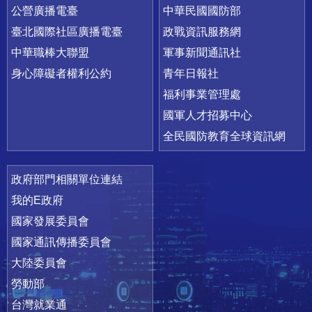
公營廣播電臺
中華民國國防部
臺北國際社區廣播電臺
政戰資訊服務網
中華職棒大聯盟
軍事新聞通訊社
身心障礙者權利公約
青年日報社
福利事業管理處
國軍人才招募中心
全民國防教育全球資訊網
政府部門相關單位連結
我的E政府
國家發展委員會
國家通訊傳播委員會
大陸委員會
勞動部
台灣就業通