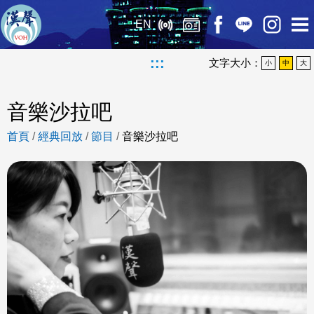
EN
:::
文字大小：
小
中
大
音樂沙拉吧
首頁
/
經典回放
/
節目
/
音樂沙拉吧