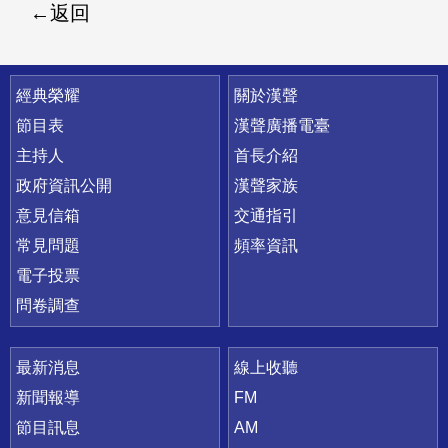
返回
快速連結
經典榮耀
關於漢聲
節目表
漢聲廣播電臺
主持人
首長介紹
政府資訊公開
漢聲家族
意見信箱
交通指引
常見問題
頻率資訊
電子投票
問卷調查
最新消息
線上收聽
新聞報導
FM
節目訊息
AM