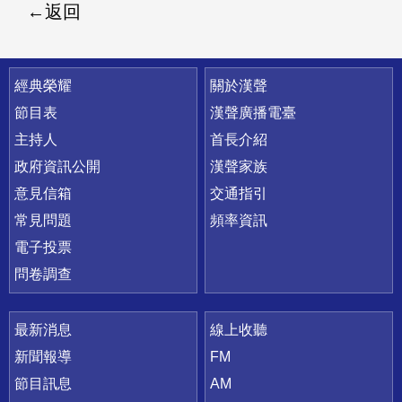
返回
快速連結
經典榮耀
關於漢聲
節目表
漢聲廣播電臺
主持人
首長介紹
政府資訊公開
漢聲家族
意見信箱
交通指引
常見問題
頻率資訊
電子投票
問卷調查
最新消息
線上收聽
新聞報導
FM
節目訊息
AM