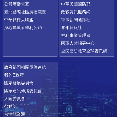
公營廣播電臺
中華民國國防部
臺北國際社區廣播電臺
政戰資訊服務網
中華職棒大聯盟
軍事新聞通訊社
身心障礙者權利公約
青年日報社
福利事業管理處
國軍人才招募中心
全民國防教育全球資訊網
政府部門相關單位連結
我的E政府
國家發展委員會
國家通訊傳播委員會
大陸委員會
勞動部
台灣就業通