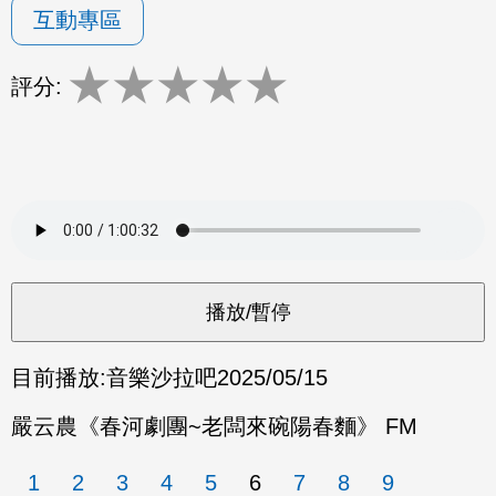
互動專區
★
★
★
★
★
評分:
目前播放:
音樂沙拉吧
2025/05/15
嚴云農《春河劇團~老闆來碗陽春麵》 FM
1
2
3
4
5
6
7
8
9