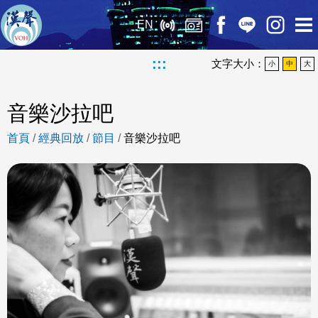
EN
:::
文字大小：
小
中
大
音樂沙拉吧
首頁
/
經典回放
/
節目
/
音樂沙拉吧