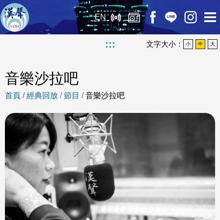
EN
:::
文字大小：
小
中
大
音樂沙拉吧
首頁
/
經典回放
/
節目
/
音樂沙拉吧