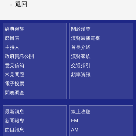
返回
快速連結
經典榮耀
關於漢聲
節目表
漢聲廣播電臺
主持人
首長介紹
政府資訊公開
漢聲家族
意見信箱
交通指引
常見問題
頻率資訊
電子投票
問卷調查
最新消息
線上收聽
新聞報導
FM
節目訊息
AM