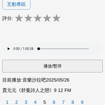
互動專區
★
★
★
★
★
評分:
目前播放:
音樂沙拉吧
2025/05/26
賈元元《舒曼詩人之戀》9 12 FM
1
2
3
4
5
6
7
8
9