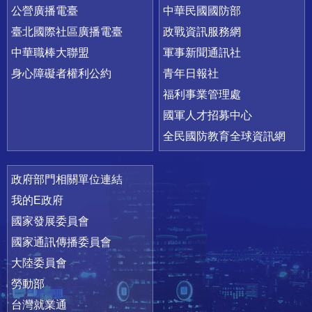
公營廣播電臺
中華民國國防部
臺北國際社區廣播電臺
政戰資訊服務網
中華職棒大聯盟
軍事新聞通訊社
身心障礙者權利公約
青年日報社
福利事業管理處
國軍人才招募中心
全民國防教育全球資訊網
政府部門相關單位連結
我的E政府
國家發展委員會
國家通訊傳播委員會
大陸委員會
勞動部
台灣就業通