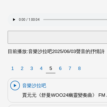
目前播放:
音樂沙拉吧
2025/06/03
聲音的抒情詩《
1
2
3
4
5
6
7
8
音樂沙拉吧
賈元元《舒曼WOO24幽靈變奏曲》 FM 