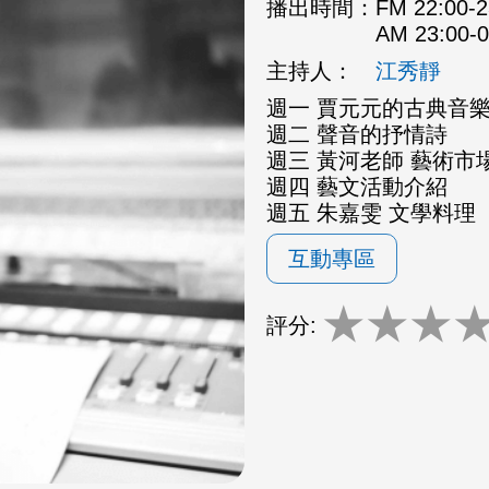
播出時間：
FM 22:00
AM 23:00
主持人：
江秀靜
週一 賈元元的古典音
週二 聲音的抒情詩
週三 黃河老師 藝術市場
週四 藝文活動介紹
週五 朱嘉雯 文學料理
互動專區
★
★
★
評分: