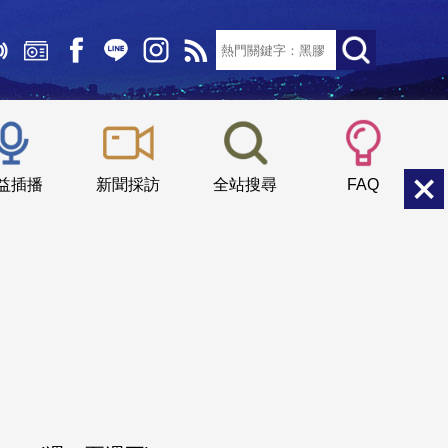
文字大小：
小
中
大
益插播
新聞採訪
全站搜尋
FAQ